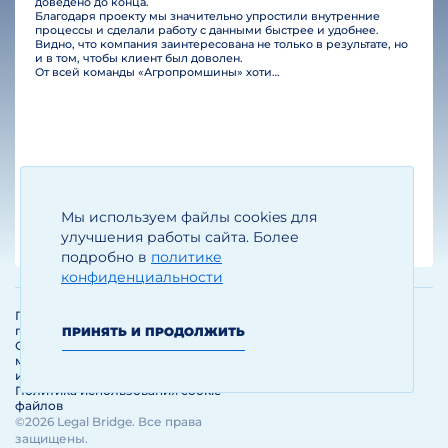
доведено до конца.
Благодаря проекту мы значительно упростили внутренние
процессы и сделали работу с данными быстрее и удобнее.
Видно, что компания заинтересована не только в результате, но
и в том, чтобы клиент был доволен.
От всей команды «Агропромшины» хотим поблагодарить специалистов Legal Bridge за отличную работу и человеческое отношение.…
Мы используем файлы cookies для
Егизарян И.А.
Генеральный директор
улучшения работы сайта. Более
подробно в
политике
конфиденциальности
Политика обработки и защиты
персональных данных
ПРИНЯТЬ И ПРОДОЛЖИТЬ
Соглашение об использовании
материалов и сервисов
интернет-сайта
Политика использования cookie-
файлов
©2026 Legal Bridge. Все права
защищены.