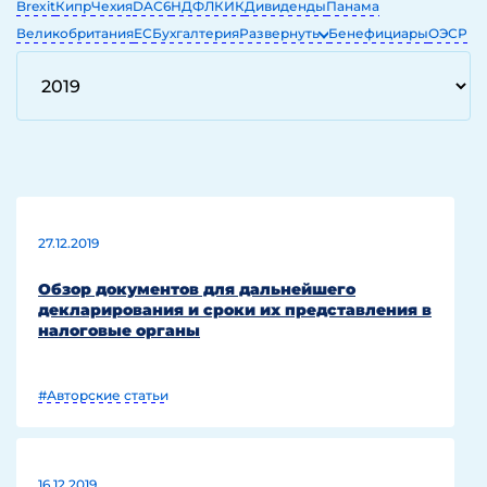
Brexit
Кипр
Чехия
DAC6
НДФЛ
КИК
Дивиденды
Панама
Великобритания
ЕС
Бухгалтерия
Развернуть
Бенефициары
ОЭСР
ЕГРЮЛ
ОАЭ
IT
27.12.2019
Обзор документов для дальнейшего
декларирования и сроки их представления в
налоговые органы
#Авторские статьи
16.12.2019