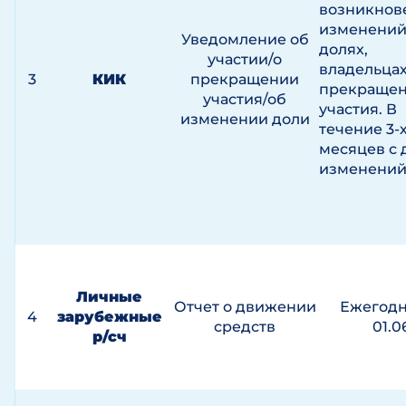
возникнов
изменений
Уведомление об
долях,
участии/о
владельцах
3
КИК
прекращении
прекраще
участия/об
участия. В
изменении доли
течение 3-
месяцев с 
изменений
Личные
Отчет о движении
Ежегодн
4
зарубежные
средств
01.0
р/сч