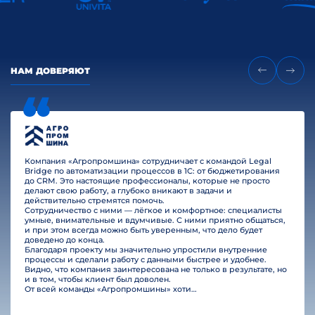
НАМ ДОВЕРЯЮТ
Компания «Агропромшина» сотрудничает с командой Legal
Bridge по автоматизации процессов в 1С: от бюджетирования
до CRM. Это настоящие профессионалы, которые не просто
делают свою работу, а глубоко вникают в задачи и
действительно стремятся помочь.
Сотрудничество с ними — лёгкое и комфортное: специалисты
умные, внимательные и вдумчивые. С ними приятно общаться,
и при этом всегда можно быть уверенным, что дело будет
доведено до конца.
Благодаря проекту мы значительно упростили внутренние
процессы и сделали работу с данными быстрее и удобнее.
Видно, что компания заинтересована не только в результате, но
и в том, чтобы клиент был доволен.
От всей команды «Агропромшины» хотим поблагодарить специалистов Legal Bridge за отличную работу и человеческое отношение.…