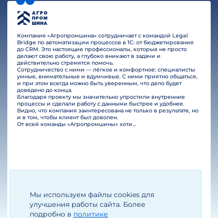
Компания «Агропромшина» сотрудничает с командой Legal
Bridge по автоматизации процессов в 1С: от бюджетирования
до CRM. Это настоящие профессионалы, которые не просто
делают свою работу, а глубоко вникают в задачи и
действительно стремятся помочь.
Сотрудничество с ними — лёгкое и комфортное: специалисты
умные, внимательные и вдумчивые. С ними приятно общаться,
и при этом всегда можно быть уверенным, что дело будет
доведено до конца.
Благодаря проекту мы значительно упростили внутренние
процессы и сделали работу с данными быстрее и удобнее.
Видно, что компания заинтересована не только в результате, но
и в том, чтобы клиент был доволен.
От всей команды «Агропромшины» хотим поблагодарить специалистов Legal Bridge за отличную работу и человеческое отношение.…
Мы используем файлы cookies для
Егизарян И.А.
Генеральный директор
улучшения работы сайта. Более
подробно в
политике