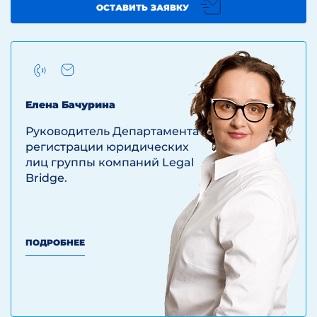
отчетности.
ОСТАВИТЬ ЗАЯВКУ
Ликвидационную отчетность
необходимо сдать за 2 недели до даты
исключения общества из ЕГРЮЛ, в том
квартале в котором будет исключение.
Исключение общества из ЕГРЮЛ
юридического лица происходит в
Елена Бачурина
течении 3-х месяцев с даты выхода
публикации в журнале «Вестник
Руководитель Департамента
государственной регистрации».
регистрации юридических
За 2 недели до даты исключения
лиц группы компаний Legal
общества из ЕГРЮЛ заказать новые
Bridge.
справки в СФР и ИФНС об отсутствии
задолженности перед бюджетом.
Если у компании есть
нераспределенная прибыль и
ПОДРОБНЕЕ
участники планируют ее распределить,
это желательно сделать до начала
процедуры ликвидации. После запуска
ликвидации распределение прибыли
может быть проблематичным, так как