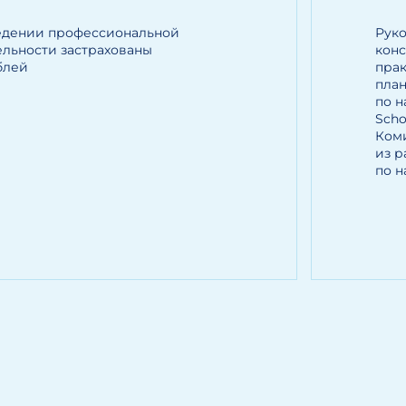
едении профессиональной
Рук
льности застрахованы
кон
блей
пра
план
по н
Scho
Ком
из р
по 