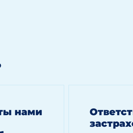
?
оты нами
Ответст
застрах