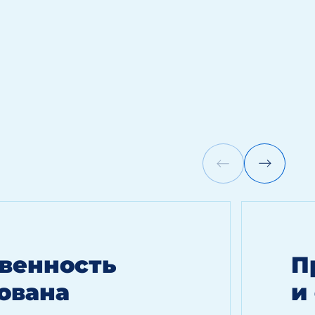
венность
П
ована
и