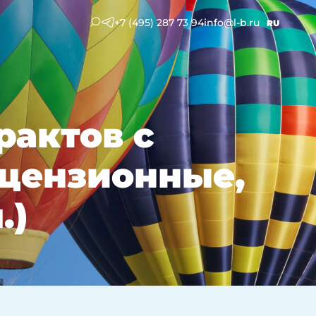
+7 (495) 287 73 94
info@l-b.ru
RU
рактов с
ицензионные,
.)