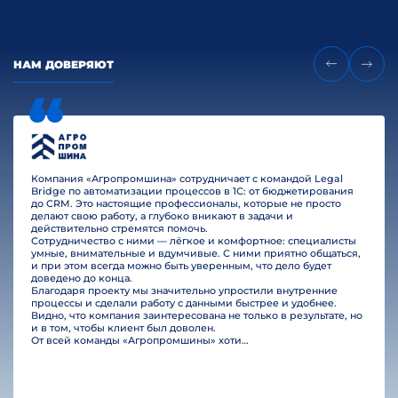
НАМ ДОВЕРЯЮТ
Компания «Агропромшина» сотрудничает с командой Legal
Bridge по автоматизации процессов в 1С: от бюджетирования
до CRM. Это настоящие профессионалы, которые не просто
делают свою работу, а глубоко вникают в задачи и
действительно стремятся помочь.
Сотрудничество с ними — лёгкое и комфортное: специалисты
умные, внимательные и вдумчивые. С ними приятно общаться,
и при этом всегда можно быть уверенным, что дело будет
доведено до конца.
Благодаря проекту мы значительно упростили внутренние
процессы и сделали работу с данными быстрее и удобнее.
Видно, что компания заинтересована не только в результате, но
и в том, чтобы клиент был доволен.
От всей команды «Агропромшины» хотим поблагодарить специалистов Legal Bridge за отличную работу и человеческое отношение.…