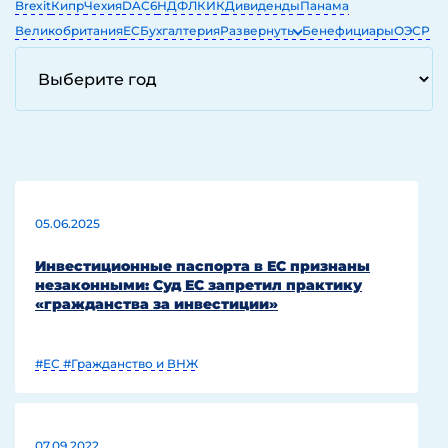
Brexit
Кипр
Чехия
DAC6
НДФЛ
КИК
Дивиденды
Панама
Великобритания
ЕС
Бухгалтерия
Развернуть
Бенефициары
ОЭСР
ЕГРЮЛ
ОАЭ
IT
05.06.2025
Инвестиционные паспорта в ЕС признаны
незаконными: Суд ЕС запретил практику
«гражданства за инвестиции»
#ЕС
#Гражданство и ВНЖ
07.09.2022