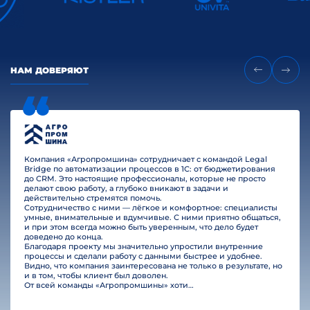
НАМ ДОВЕРЯЮТ
Компания «Агропромшина» сотрудничает с командой Legal
Bridge по автоматизации процессов в 1С: от бюджетирования
до CRM. Это настоящие профессионалы, которые не просто
делают свою работу, а глубоко вникают в задачи и
действительно стремятся помочь.
Сотрудничество с ними — лёгкое и комфортное: специалисты
умные, внимательные и вдумчивые. С ними приятно общаться,
и при этом всегда можно быть уверенным, что дело будет
доведено до конца.
Благодаря проекту мы значительно упростили внутренние
процессы и сделали работу с данными быстрее и удобнее.
Видно, что компания заинтересована не только в результате, но
и в том, чтобы клиент был доволен.
От всей команды «Агропромшины» хотим поблагодарить специалистов Legal Bridge за отличную работу и человеческое отношение.…