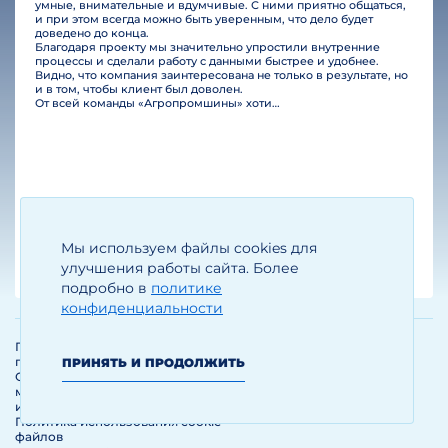
умные, внимательные и вдумчивые. С ними приятно общаться,
и при этом всегда можно быть уверенным, что дело будет
доведено до конца.
Благодаря проекту мы значительно упростили внутренние
процессы и сделали работу с данными быстрее и удобнее.
Видно, что компания заинтересована не только в результате, но
и в том, чтобы клиент был доволен.
От всей команды «Агропромшины» хотим поблагодарить специалистов Legal Bridge за отличную работу и человеческое отношение.…
Мы используем файлы cookies для
Егизарян И.А.
Генеральный директор
улучшения работы сайта. Более
подробно в
политике
конфиденциальности
Политика обработки и защиты
персональных данных
ПРИНЯТЬ И ПРОДОЛЖИТЬ
Соглашение об использовании
материалов и сервисов
интернет-сайта
Политика использования cookie-
файлов