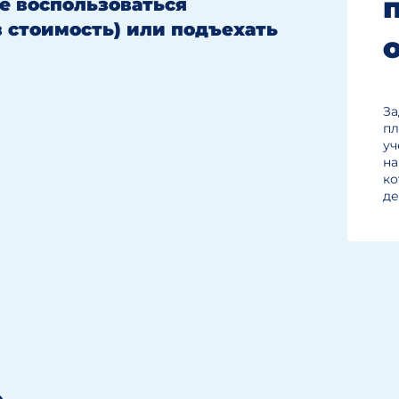
те воспользоваться
в стоимость) или подъехать
ообложения — 2 500 руб.
 000 руб.
За
пл
уч
на
ко
де