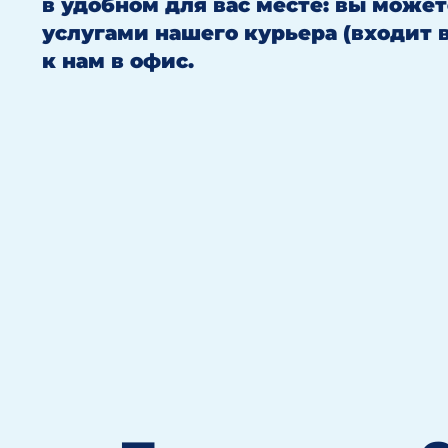
в удобном для вас месте: вы може
услугами нашего курьера (входит 
Получение упрощенной системы налог
к нам в офис.
Открытие счета — 5 500 руб.
Регистрация в Московской области — 5