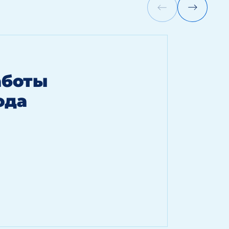
аботы
ода