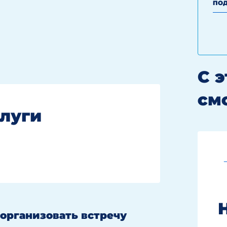
ПОД
С 
см
луги
ельных документов —
организовать встречу
30%