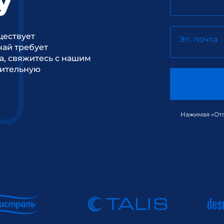
у
ществует
Эл. почта
ай требует
а, свяжитесь с нашим
рительную
Нажимая «Отп