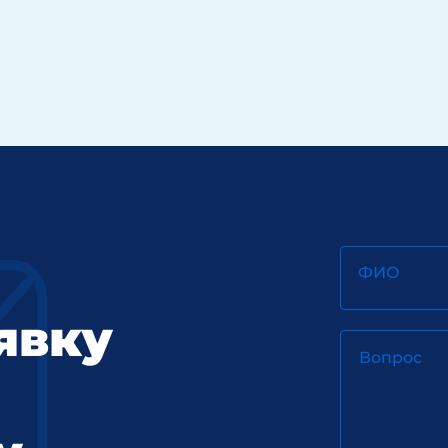
ФИО
явку
Вопрос