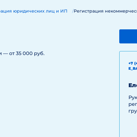
рация юридических лиц и ИП
Регистрация некоммерчес
— от 35 000 руб.
+7 (
E_B
Ел
Ру
ре
гру