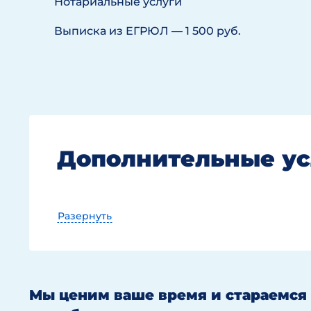
Нотариальные услуги
Выписка из ЕГРЮЛ — 1 500 руб.
Дополнительные ус
Разернуть
Индивидуальная подготовка учредит
от 6 000 руб.
Мы ценим ваше время и стараемся 
Срочная подготовка документов — + 