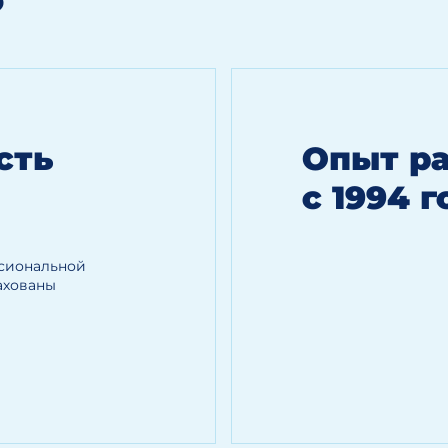
?
сть
Опыт р
с 1994 г
сиональной
ахованы