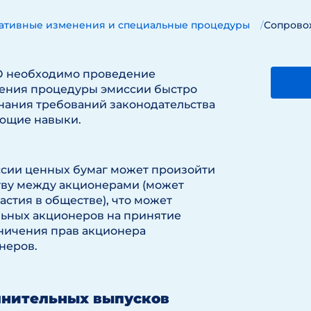
ативные изменения и специальные процедуры
Сопрово
АО необходимо проведение
дения процедуры эмиссии быстро
нания требований законодательства
ующие навыки.
иссии ценных бумаг может произойти
тву между акционерами (может
стия в обществе), что может
льных акционеров на принятие
ничения прав акционера
неров.
лнительных выпусков