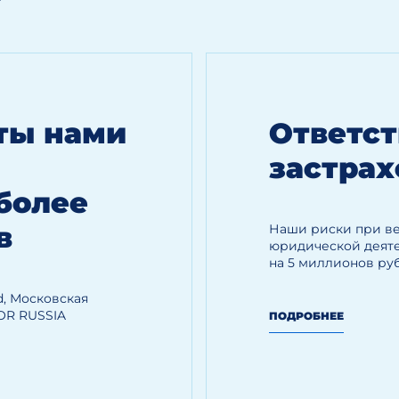
?
оты нами
Ответст
застрах
более
в
Наши риски при в
юридической деяте
на 5 миллионов ру
, Московская
OR RUSSIA
ПОДРОБНЕЕ