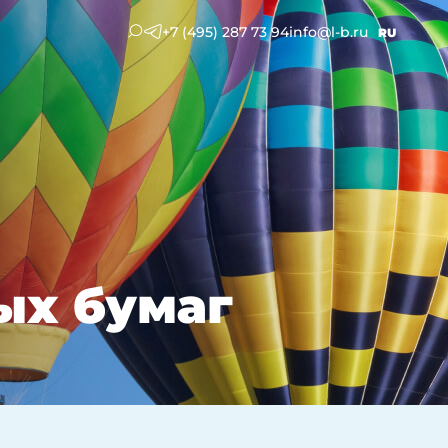
+7 (495) 287 73 94
info@l-b.ru
RU
ых бумаг