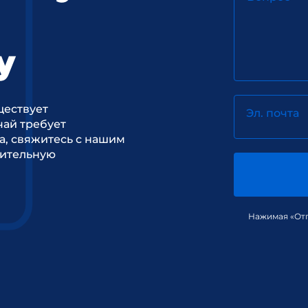
у
ществует
Эл. почта
ай требует
а, свяжитесь с нашим
рительную
Нажимая «Отп