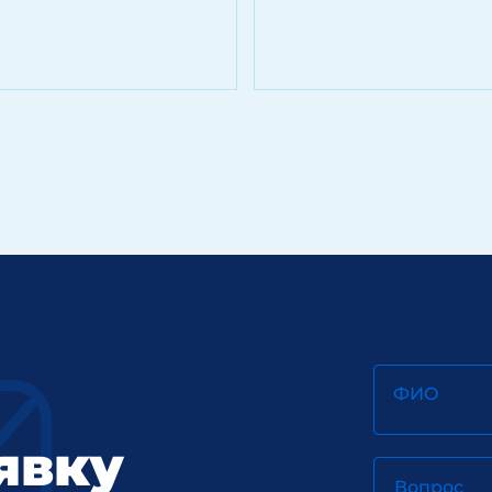
ФИО
явку
Вопрос