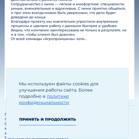
Сотрудничество с ними — лёгкое и комфортное: специалисты
умные, внимательные и вдумчивые. С ними приятно общаться,
и при этом всегда можно быть уверенным, что дело будет
доведено до конца.
Благодаря проекту мы значительно упростили внутренние
процессы и сделали работу с данными быстрее и удобнее.
Видно, что компания заинтересована не только в результате, но
и в том, чтобы клиент был доволен.
От всей команды «Агропромшины» хотим поблагодарить специалистов Legal Bridge за отличную работу и человеческое отношение.…
Мы используем файлы cookies для
Егизарян И.А.
Генеральный директор
улучшения работы сайта. Более
подробно в
политике
конфиденциальности
Политика обработки и защиты
персональных данных
ПРИНЯТЬ И ПРОДОЛЖИТЬ
Соглашение об использовании
материалов и сервисов
интернет-сайта
Политика использования cookie-