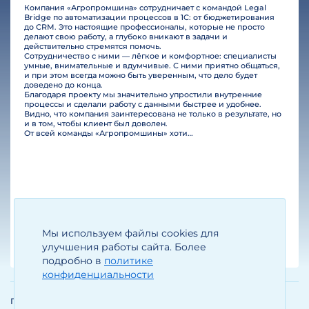
Компания «Агропромшина» сотрудничает с командой Legal
Bridge по автоматизации процессов в 1С: от бюджетирования
до CRM. Это настоящие профессионалы, которые не просто
делают свою работу, а глубоко вникают в задачи и
действительно стремятся помочь.
Сотрудничество с ними — лёгкое и комфортное: специалисты
умные, внимательные и вдумчивые. С ними приятно общаться,
и при этом всегда можно быть уверенным, что дело будет
доведено до конца.
Благодаря проекту мы значительно упростили внутренние
процессы и сделали работу с данными быстрее и удобнее.
Видно, что компания заинтересована не только в результате, но
и в том, чтобы клиент был доволен.
От всей команды «Агропромшины» хотим поблагодарить специалистов Legal Bridge за отличную работу и человеческое отношение.…
Мы используем файлы cookies для
Егизарян И.А.
Генеральный директор
улучшения работы сайта. Более
подробно в
политике
конфиденциальности
Политика обработки и защиты