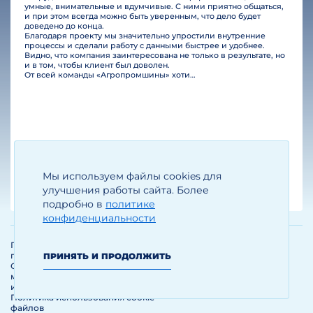
умные, внимательные и вдумчивые. С ними приятно общаться,
и при этом всегда можно быть уверенным, что дело будет
доведено до конца.
Благодаря проекту мы значительно упростили внутренние
процессы и сделали работу с данными быстрее и удобнее.
Видно, что компания заинтересована не только в результате, но
и в том, чтобы клиент был доволен.
От всей команды «Агропромшины» хотим поблагодарить специалистов Legal Bridge за отличную работу и человеческое отношение.…
Мы используем файлы cookies для
Егизарян И.А.
Генеральный директор
улучшения работы сайта. Более
подробно в
политике
конфиденциальности
Политика обработки и защиты
персональных данных
ПРИНЯТЬ И ПРОДОЛЖИТЬ
Соглашение об использовании
материалов и сервисов
интернет-сайта
Политика использования cookie-
файлов