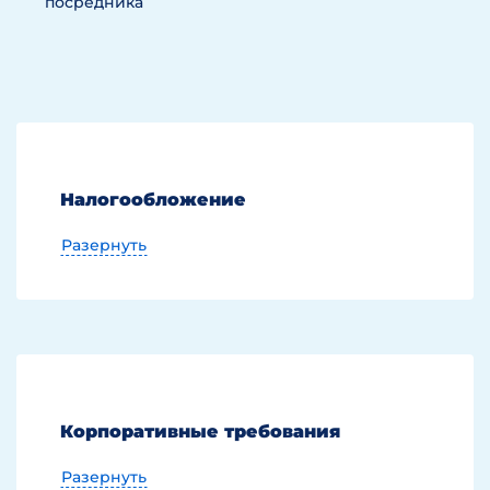
посредника
Налогообложение
Разернуть
На территории Кипра взимается два
основных налога: налог на прибыль
и налог на оборону. Налог на прибыль
с 1 января 2013 года составляет
12,5%,аналог на оборону (Special
Корпоративные требования
Contribution for Defence), который
берется с пассивных доходов в виде
Разернуть