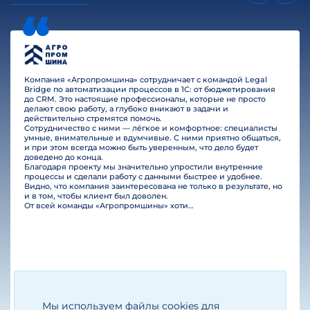
Компания «Агропромшина» сотрудничает с командой Legal
Bridge по автоматизации процессов в 1С: от бюджетирования
до CRM. Это настоящие профессионалы, которые не просто
делают свою работу, а глубоко вникают в задачи и
действительно стремятся помочь.
Сотрудничество с ними — лёгкое и комфортное: специалисты
умные, внимательные и вдумчивые. С ними приятно общаться,
и при этом всегда можно быть уверенным, что дело будет
доведено до конца.
Благодаря проекту мы значительно упростили внутренние
процессы и сделали работу с данными быстрее и удобнее.
Видно, что компания заинтересована не только в результате, но
и в том, чтобы клиент был доволен.
От всей команды «Агропромшины» хотим поблагодарить специалистов Legal Bridge за отличную работу и человеческое отношение.…
Мы используем файлы cookies для
Егизарян И.А.