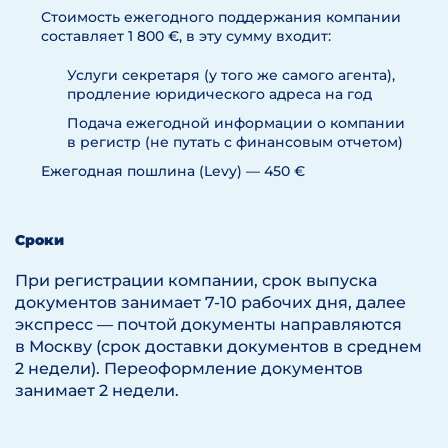
резидентов от операций, связанных
Стоимость ежегодного поддержания компании
Trust — траст
с куплей-продажей ценных бумагза
составляет 1 800 €, в эту сумму входит:
рубежом,за исключением векселей,не
подлежит налогообложению на Кипре.
Услуги секретаря (у того же самого агента),
"Ценные бумаги«определяются как
Наиболее подходящими для целей
продление юридического адреса на год
акции, бонды, облигации и другие
международной оптимизации
ценные бумаги компаний или других
Подача ежегодной информации о компании
деятельности являются Private
юридических лиц, зарегистрированных
в регистр (не путать с финансовым отчетом)
company limited by shares и Public
в соответствии с законом Кипра или
Ежегодная пошлина (Levy) — 450 €
за его пределами
company limited by shares. Эти
правовые формы характеризуются
Прибыль кипрских компаний
следующим образом:
от процентов по ранее выданным
Сроки
кредитам, не облагают корпоративным
налогом на Кипре при условии, что
При регистрации компании, срок выпуска
кредиты выдавались исключительно для
Корпоративные
торговых операций
документов занимает 7-10 рабочих дня, далее
требования
экспресс — почтой документы направляются
Критерий
Private
Pub
в Москву (срок доставки документов в среднем
company
comp
2 недели). Переоформление документов
Кипр заключил соглашения
1 700 € без
занимает 2 недели.
об избежании двойного
развернутого
налогообложения с такими странами,
офиса
как:
на Кипре;