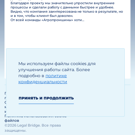
Благодаря проекту мы значительно упростили внутренние
процессы и сделали работу с данными быстрее и удобнее.
Видно, что компания заинтересована не только в результате, но
и в том, чтобы клиент был доволен.
От всей команды «Агропромшины» хотим поблагодарить специалистов Legal Bridge за отличную работу и человеческое отношение.…
Мы используем файлы cookies для
Егизарян И.А.
Генеральный директор
улучшения работы сайта. Более
подробно в
политике
конфиденциальности
Политика обработки и защиты
персональных данных
ПРИНЯТЬ И ПРОДОЛЖИТЬ
Соглашение об использовании
материалов и сервисов
интернет-сайта
Политика использования cookie-
файлов
©2026 Legal Bridge. Все права
защищены.