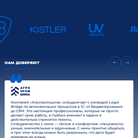
НАМ ДОВЕРЯЮТ
Компания «Агропромшина» сотрудничает с командой Legal
Bridge по автоматизации процессов в 1С: от бюджетирования
до CRM. Это настоящие профессионалы, которые не просто
делают свою работу, а глубоко вникают в задачи и
действительно стремятся помочь.
Сотрудничество с ними — лёгкое и комфортное: специалисты
умные, внимательные и вдумчивые. С ними приятно общаться,
и при этом всегда можно быть уверенным, что дело будет
доведено до конца.