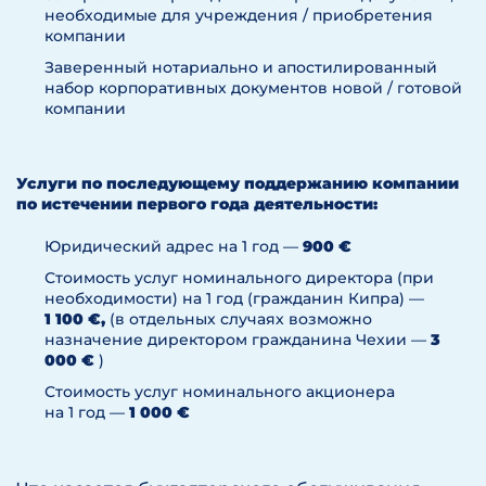
учредителей
работу, связанную с получением
необходимые для учреждения / приобретения
Правление
разрешения от банка (в России
компании
и контрольная
используется термин «паспорт
Заверенный нотариально и апостилированный
комиссия или
Орган
Директор
сделки») в отношении денежных
набор корпоративных документов новой / готовой
Совет
управления
(Директора)
переводов различным поставщикам,
компании
директоров
можно заменить единым паспортом
(может быть один
директор)
сделки, связанным с денежными
Обязательна
переводами чешской
Услуги по последующему поддержанию компании
бухгалтерская
реинвойсинговой компании по
по истечении первого года деятельности:
и налоговая
агентскому соглашению.
отчетность
Юридический адрес на 1 год —
900 €
Обязателен
Стоимость услуг номинального директора (при
аудит если
необходимости) на 1 год (гражданин Кипра) —
Обязательна
активы
1 100 €,
(в отдельных случаях возможно
бухгалтерская
превышают
Отчетность
назначение директором гражданина Чехии —
3
и налоговая
40 000 000
000 €
)
отчетность
крон или
Стоимость услуг номинального акционера
обороты
на 1 год —
1 000 €
80 000 000
крон