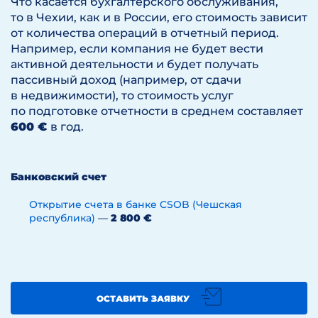
Что касается бухгалтерского обслуживания,
Ответственность
Только в пределах имущества
то в Чехии, как и в России, его стоимость зависит
Виды деятельности фирмы
от количества операций в отчетный период.
записываются в устав, но для
Например, если компания не будет вести
Чешская фирма в рамках схемы
начала работы в большинстве
активной деятельности и будет получать
агентского договора.
случаев дополнительно
пассивный доход (например, от сдачи
необходимо получение
в недвижимости), то стоимость услуг
лицензии («живностенский
по подготовке отчетности в среднем составляет
лист»). Лицензия выдается
600 €
в год.
Ниже представлена схема,
промысловым управлением.
описывающая ситуацию, когда
Для некоторых видов
чешская фирма выступает в качестве
деятельности получение
агента:
Банковский счет
лицензии не требуется. Одним
из таких примеров является
Открытие счета в банке CSOB (Чешская
республика)
—
2 800 €
фирма, созданная с целью
Закупки товаров от зарубежного
сдачи в аренду недвижимости
поставщика,
(об этом немного позже).
Продажи товаров с максимальной
Получение лицензии
маржой конечному импортеру (при этом
сопряжено с необходимостью
товары отгружаются непосредственно
иметь так называемого
ОСТАВИТЬ ЗАЯВКУ
поставщиком получателю в России)
ответственного представителя.