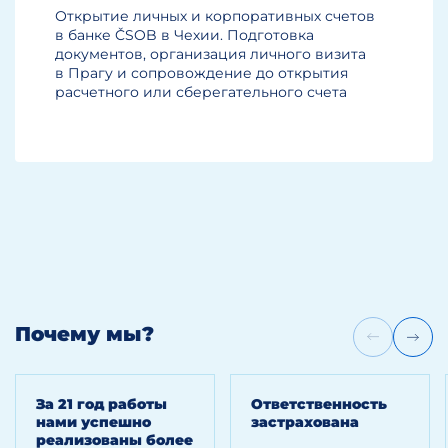
парикмахер и т.п. Для
Открытие личных и корпоративных счетов
в банке ČSOB в Чехии. Подготовка
получения лицензий
документов, организация личного визита
на простые (так наз.
в Прагу и сопровождение до открытия
-свободные-) виды
расчетного или сберегательного счета
деятельности (например,
торговля, посреднические
услуги и т.п.)
профессиональное
образование не требуется.
На ответственного
представителя накладываются
практически те же требования,
как и на директора
(совершеннолетие,
несудимость и т.п.).
Почему мы?
Информация об ответственном
представителе не заносится
в торговый реестр. Стоимость
За 21 год работы
Ответственность
пошлины для простой
нами успешно
застрахована
лицензии составляет 1 000 CZK
реализованы более