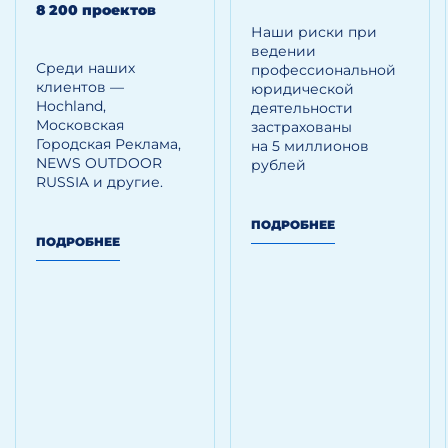
(39 €).
8 200 проектов
Ограниченный объем
Наши риски при
финансовой
ведении
ответственности
Среди наших
профессиональной
клиентов —
юридической
Доли в капитале общества
Hoсhland,
деятельности
легко переуступаются
Московская
застрахованы
Иностранцы могут владеть
Городская Реклама,
на 5 миллионов
всеми акциями/долями в УК
NEWS OUTDOOR
рублей
RUSSIA и другие.
Регистрация фирмы
в Чехии возможна без
ПОДРОБНЕЕ
личного присутствия.
ПОДРОБНЕЕ
Преимущества
Недорогое годовое
поддержание компании.
Престиж юрисдикции как
страны-члена ЕС.
Возможность получения
вида на жительство, что
позволит беспрепятственно
передвигаться по всей
территории ЕС.