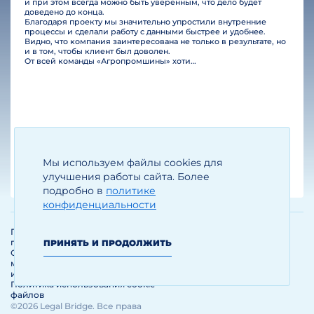
и при этом всегда можно быть уверенным, что дело будет
доведено до конца.
Благодаря проекту мы значительно упростили внутренние
процессы и сделали работу с данными быстрее и удобнее.
Видно, что компания заинтересована не только в результате, но
и в том, чтобы клиент был доволен.
От всей команды «Агропромшины» хотим поблагодарить специалистов Legal Bridge за отличную работу и человеческое отношение.…
Мы используем файлы cookies для
Егизарян И.А.
Генеральный директор
улучшения работы сайта. Более
подробно в
политике
конфиденциальности
Политика обработки и защиты
персональных данных
ПРИНЯТЬ И ПРОДОЛЖИТЬ
Соглашение об использовании
материалов и сервисов
интернет-сайта
Политика использования cookie-
файлов
©2026 Legal Bridge. Все права