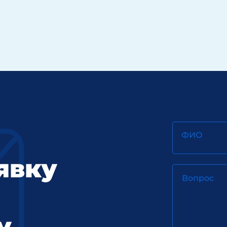
ФИО
явку
Вопрос
у