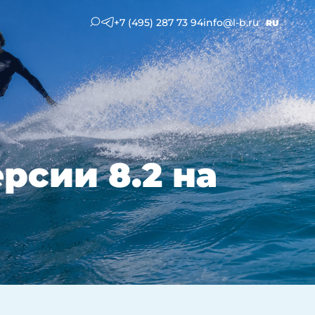
+7 (495) 287 73 94
info@l-b.ru
RU
рсии 8.2 на