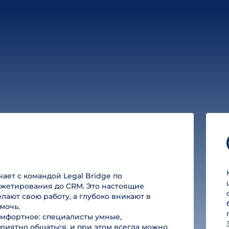
ет с командой Legal Bridge по
юджетирования до CRM. Это настоящие
лают свою работу, а глубоко вникают в
мочь.
омфортное: специалисты умные,
риятно общаться, и при этом всегда можно