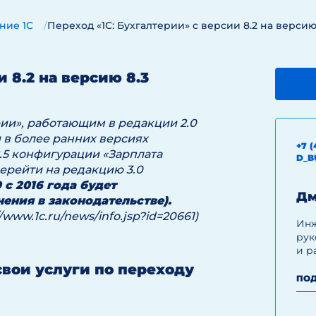
ние 1С
Переход «1С: Бухгалтерии» с версии 8.2 на версию
 8.2 на версию 8.3
рии», работающим в редакции 2.0
 в более ранних версиях
+7 (
.5 конфигурации «Зарплата
D_B
перейти на редакцию 3.0
 с 2016 года будет
Дм
ения в законодательстве).
/www.1c.ru/news/info.jsp?id=20661)
Инж
рук
и р
свои услуги по переходу
ПОД