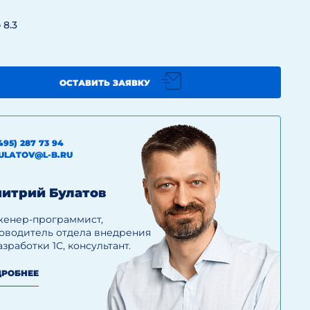
 8.3
ОСТАВИТЬ ЗАЯВКУ
495) 287 73 94
ULATOV@L-B.RU
итрий Булатов
енер-программист,
оводитель отдела внедрения
азработки 1С, консультант.
РОБНЕЕ