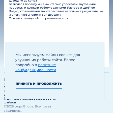
доведено до конца.
Благодаря проекту мы значительно упростили внутренние
процессы и сделали работу с данными быстрее и удобнее.
Видно, что компания заинтересована не только в результате, но
и в том, чтобы клиент был доволен.
От всей команды «Агропромшины» хотим поблагодарить специалистов Legal Bridge за отличную работу и человеческое отношение.…
Мы используем файлы cookies для
Егизарян И.А.
Генеральный директор
улучшения работы сайта. Более
подробно в
политике
конфиденциальности
Политика обработки и защиты
персональных данных
ПРИНЯТЬ И ПРОДОЛЖИТЬ
Соглашение об использовании
материалов и сервисов
интернет-сайта
Политика использования cookie-
файлов
©2026 Legal Bridge. Все права
защищены.