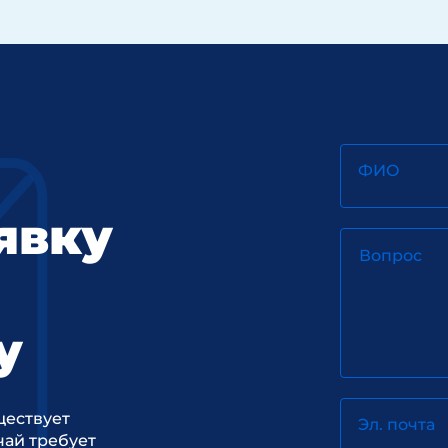
ФИО
явку
Вопрос
у
ществует
Эл. почта
ай требует