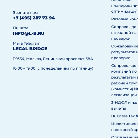
планировани
оптимизация
Звоните нам
+7 (495) 287 73 94
Разовые кон
Сопровожде
Пишите
выездной на
INFO@L-B.RU
проверки
Мы в Telegram
Обжаловани
LEGAL BRIDGE
результатов 
проверки
119334, Москва, Ленинский проспект, 38А
Сопровожде
10:00 – 19:00 (с понедельника по пятницу)
компаний по
результатам 
рабочей гру
(комиссии) 
легализации
3-НДФЛ и на
вычеты
Business Tax f
Инвестицио
налоговый к
Оптимизация