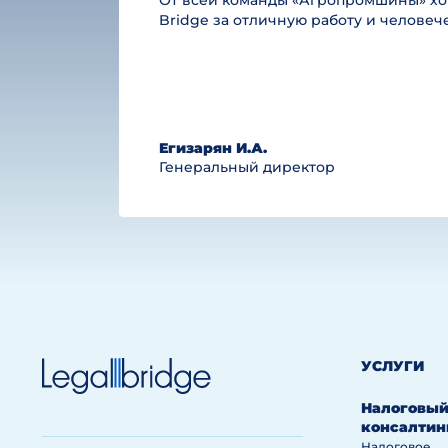
От всей команды «Агропромшины» хот
Bridge за отличную работу и челове
Егизарян И.А.
Генеральный директор
УСЛУГИ
Налоговы
консалтин
Налоговое