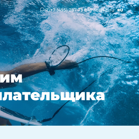
+7 (495) 287 73 94
info@l-b.ru
RU
жим
плательщика