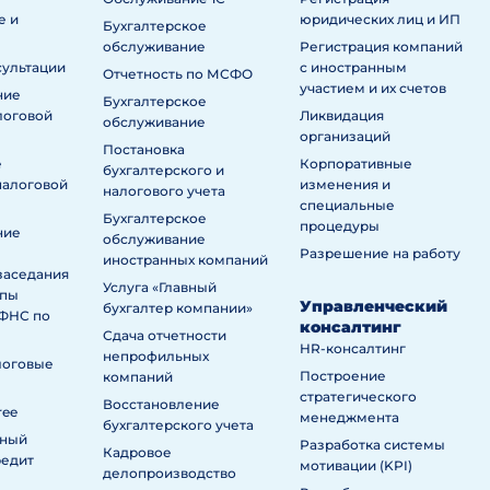
е и
юридических лиц и ИП
Бухгалтерское
обслуживание
Регистрация компаний
сультации
с иностранным
Отчетность по МСФО
участием и их счетов
ние
Бухгалтерское
логовой
Ликвидация
обслуживание
организаций
Постановка
е
Корпоративные
бухгалтерского и
налоговой
изменения и
налогового учета
специальные
Бухгалтерское
процедуры
ние
обслуживание
Разрешение на работу
иностранных компаний
заседания
Услуга «Главный
ппы
Управленческий
бухгалтер компании»
ИФНС по
консалтинг
Сдача отчетности
HR-консалтинг
непрофильных
логовые
Построение
компаний
стратегического
Восстановление
ree
менеджмента
бухгалтерского учета
нный
Разработка системы
Кадровое
редит
мотивации (KPI)
делопроизводство