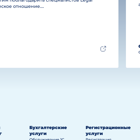
им поблагодарить специалистов Legal
ческое отношение.…
й
Бухгалтерские
Регистрационные
г
услуги
услуги
Обслуживание 1С
Регистрация