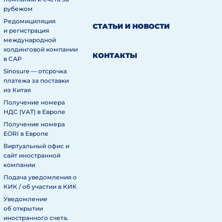
рубежом
Редомициляция
СТАТЬИ И НОВОСТИ
и регистрация
международной
холдинговой компании
КОНТАКТЫ
в САР
Sinosure — отсрочка
платежа за поставки
из Китая
Получение номера
НДС (VAT) в Европе
Получение номера
EORI в Европе
Виртуальный офис и
сайт иностранной
компании
Подача уведомления о
КИК / об участии в КИК
Уведомление
об открытии
иностранного счета.