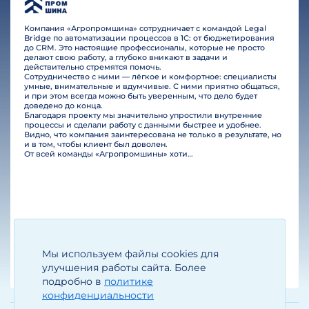
Компания «Агропромшина» сотрудничает с командой Legal
Bridge по автоматизации процессов в 1С: от бюджетирования
до CRM. Это настоящие профессионалы, которые не просто
делают свою работу, а глубоко вникают в задачи и
действительно стремятся помочь.
Сотрудничество с ними — лёгкое и комфортное: специалисты
умные, внимательные и вдумчивые. С ними приятно общаться,
и при этом всегда можно быть уверенным, что дело будет
доведено до конца.
Благодаря проекту мы значительно упростили внутренние
процессы и сделали работу с данными быстрее и удобнее.
Видно, что компания заинтересована не только в результате, но
и в том, чтобы клиент был доволен.
От всей команды «Агропромшины» хотим поблагодарить специалистов Legal Bridge за отличную работу и человеческое отношение.…
Мы используем файлы cookies для
Егизарян И.А.
Генеральный директор
улучшения работы сайта. Более
подробно в
политике
конфиденциальности