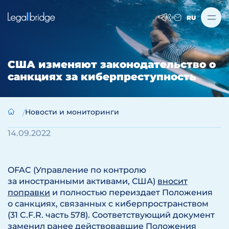
RU
США изменяют законодательство о
санкциях за киберпреступность
Новости и мониторинги
14.09.2022
OFAC (Управление по контролю
за иностранными активами, США)
вносит
поправки
и полностью переиздает Положения
о санкциях, связанных с киберпространством
(31 C.F.R. часть 578). Соответствующий документ
заменил ранее действовавшие Положения