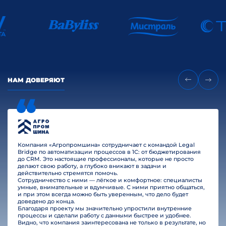
НАМ ДОВЕРЯЮТ
Компания «Агропромшина» сотрудничает с командой Legal
Bridge по автоматизации процессов в 1С: от бюджетирования
до CRM. Это настоящие профессионалы, которые не просто
делают свою работу, а глубоко вникают в задачи и
действительно стремятся помочь.
Сотрудничество с ними — лёгкое и комфортное: специалисты
умные, внимательные и вдумчивые. С ними приятно общаться,
и при этом всегда можно быть уверенным, что дело будет
доведено до конца.
Благодаря проекту мы значительно упростили внутренние
процессы и сделали работу с данными быстрее и удобнее.
Видно, что компания заинтересована не только в результате, но