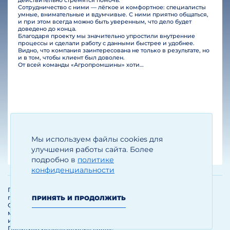
действительно стремятся помочь.
Сотрудничество с ними — лёгкое и комфортное: специалисты
умные, внимательные и вдумчивые. С ними приятно общаться,
и при этом всегда можно быть уверенным, что дело будет
доведено до конца.
Благодаря проекту мы значительно упростили внутренние
процессы и сделали работу с данными быстрее и удобнее.
Видно, что компания заинтересована не только в результате, но
и в том, чтобы клиент был доволен.
От всей команды «Агропромшины» хотим поблагодарить специалистов Legal Bridge за отличную работу и человеческое отношение.…
Мы используем файлы cookies для
Егизарян И.А.
Генеральный директор
улучшения работы сайта. Более
подробно в
политике
конфиденциальности
Политика обработки и защиты
персональных данных
ПРИНЯТЬ И ПРОДОЛЖИТЬ
Соглашение об использовании
материалов и сервисов
интернет-сайта
Политика использования cookie-