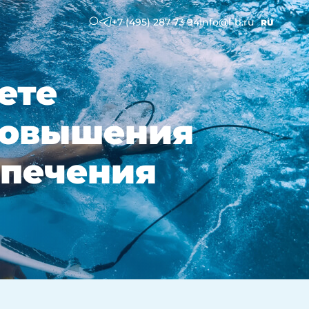
+7 (495) 287 73 94
info@l-b.ru
RU
ете
повышения
спечения