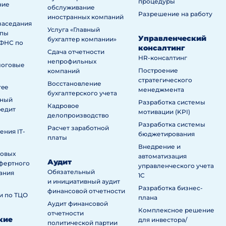
процедуры
ние
обслуживание
Разрешение на работу
иностранных компаний
заседания
Услуга «Главный
ппы
Управленческий
бухгалтер компании»
ИФНС по
консалтинг
Сдача отчетности
HR-консалтинг
непрофильных
логовые
Построение
компаний
стратегического
Восстановление
ree
менеджмента
бухгалтерского учета
нный
Разработка системы
Кадровое
редит
мотивации (KPI)
делопроизводство
Разработка системы
Расчет заработной
ния IT-
бюджетирования
платы
Внедрение и
говых
автоматизация
Аудит
сфертного
управленческого учета
Обязательный
ания
1С
и инициативный аудит
Разработка бизнес-
финансовой отчетности
и по ТЦО
плана
Аудит финансовой
Комплексное решение
отчетности
кие
для инвестора/
политической партии