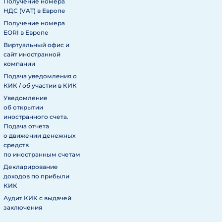
Получение номера
НДС (VAT) в Европе
Получение номера
EORI в Европе
Виртуальный офис и
сайт иностранной
компании
Подача уведомления о
КИК / об участии в КИК
Уведомление
об открытии
иностранного счета.
Подача отчета
о движении денежных
средств
по иностранным счетам
Декларирование
доходов по прибыли
КИК
Аудит КИК с выдачей
заключения