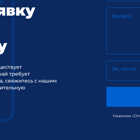
явку
Вопрос
у
ществует
Эл. почта
ай требует
а, свяжитесь с нашим
рительную
Нажимая «Отп