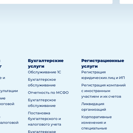
й
Бухгалтерские
Регистрационные
г
услуги
услуги
Обслуживание 1С
Регистрация
е и
юридических лиц и ИП
Бухгалтерское
обслуживание
Регистрация компаний
сультации
с иностранным
Отчетность по МСФО
участием и их счетов
ние
Бухгалтерское
логовой
Ликвидация
обслуживание
организаций
Постановка
е
Корпоративные
бухгалтерского и
налоговой
изменения и
налогового учета
специальные
Бухгалтерское