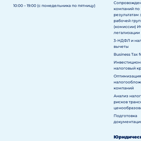
Сопровожде
10:00 – 19:00 (с понедельника по пятницу)
компаний по
результатам 
рабочей гру
(комиссии) 
легализации
3-НДФЛ и на
вычеты
Business Tax f
Инвестицио
налоговый к
Оптимизация
налогообложе
компаний
Анализ нало
рисков тран
ценообразов
Подготовка
документаци
Юридичес