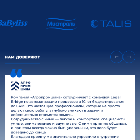
НАМ ДОВЕРЯЮТ
Компания «Агропромшина» сотрудничает с командой Legal
Bridge по автоматизации процессов в 1С: от бюджетирования
до CRM. Это настоящие профессионалы, которые не просто
делают свою работу, а глубоко вникают в задачи и
действительно стремятся помочь.
Сотрудничество с ними — лёгкое и комфортное: специалисты
умные, внимательные и вдумчивые. С ними приятно общаться,
и при этом всегда можно быть уверенным, что дело будет
доведено до конца.
Благодаря проекту мы значительно упростили внутренние