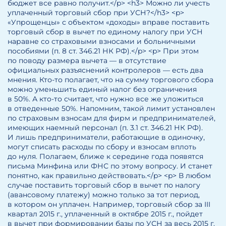
бюджет все равно получит.</p> <h3> Можно ли учесть
уплаченный торговый сбор при УСН?</h3> <p>
«Упрощенцы» с объектом «доходы» вправе поставить
торговый сбор в вычет по единому налогу при УСН
наравне со страховыми взносами и больничными
пособиями (п. 8 ст. 346.21 НК РФ).</p> <p> При этом
по поводу размера вычета — в отсутствие
официальных разъяснений контролеров — есть два
мнения. Кто-то полагает, что на сумму торгового сбора
можно уменьшить единый налог без ограничения
в 50%. А кто-то считает, что нужно все же уложиться
в отведенные 50%. Напомним, такой лимит установлен
по страховым взносам для фирм и предпринимателей,
имеющих наемный персонал (п. 3.1 ст. 346.21 НК РФ).
И лишь предприниматели, работающие в одиночку,
могут списать расходы по сбору и взносам вплоть
до нуля. Полагаем, ближе к середине года появятся
письма Минфина или ФНС по этому вопросу. И станет
понятно, как правильно действовать.</p> <p> В любом
случае поставить торговый сбор в вычет по налогу
(авансовому платежу) можно только за тот период,
в котором он уплачен. Например, торговый сбор за III
квартал 2015 г., уплаченный в октябре 2015 г., пойдет
в вычет при формировании базы по УСН за весь 2015 г.