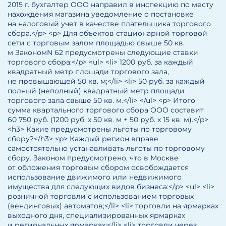
2015 г. бухгалтер ООО направил в инспекцию по месту
нахождения магазина уведомление о постановке
на налоговый учет в качестве плательщика торгового
сбора.</p> <p> Для объектов стационарной торговой
сети с торговым залом площадью свыше 50 кв.
м ЗакономN 62 предусмотрены следующие ставки
торгового сбора:</p> <ul> <li> 1200 руб. за каждый
квадратный метр площади торгового зала,
не превышающей 50 кв. м;</li> <li> 50 руб. за каждый
полный (неполный) квадратный метр площади
торгового зала свыше 50 кв. м.</li> </ul> <p> Итого
сумма квартального торгового сбора ООО составит
60 750 руб. (1200 руб. x 50 кв. м + 50 руб. x 15 кв. м).</p>
<h3> Какие предусмотрены льготы по торговому
сбору?</h3> <p> Каждый регион вправе
самостоятельно устанавливать льготы по торговому
сбору. Законом предусмотрено, что в Москве
от обложения торговым сбором освобождается
использование движимого или недвижимого
имущества для следующих видов бизнеса:</p> <ul> <li>
розничной торговли с использованием торговых
(вендинговых) автоматов;</li> <li> торговли на ярмарках
выходного дня, специализированных ярмарках
и региональных ярмарках;</li> <li> торговли через