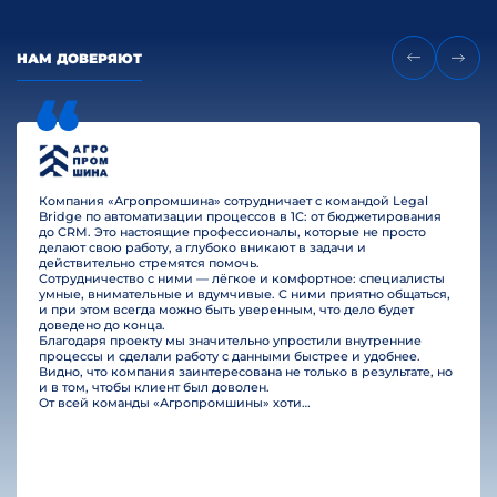
НАМ ДОВЕРЯЮТ
Компания «Агропромшина» сотрудничает с командой Legal
Bridge по автоматизации процессов в 1С: от бюджетирования
до CRM. Это настоящие профессионалы, которые не просто
делают свою работу, а глубоко вникают в задачи и
действительно стремятся помочь.
Сотрудничество с ними — лёгкое и комфортное: специалисты
умные, внимательные и вдумчивые. С ними приятно общаться,
и при этом всегда можно быть уверенным, что дело будет
доведено до конца.
Благодаря проекту мы значительно упростили внутренние
процессы и сделали работу с данными быстрее и удобнее.
Видно, что компания заинтересована не только в результате, но
и в том, чтобы клиент был доволен.
От всей команды «Агропромшины» хотим поблагодарить специалистов Legal Bridge за отличную работу и человеческое отношение.…