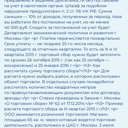
приравнено к ведению деятельности без постановки
на учет в налоговом органе. Штраф за подобное
нарушение предусмотрен п. 2 ст. 116 НК РФ. Сумма
санкции — 10% от доходов, полученных за период, пока
вы работали без постановки на учет, но не менее
40 000 руб. Следить за постановкой на учет будет
Департамент экономической политики и развития г.
Москвы.</p> <p> Платеж перечисляется поквартально.
Срок уплаты — не позднее 25-го числа месяца,
следующего за отчетным кварталом. То есть за III и IV
кварталы 2015 г. торговый сбор нужно будет заплатить
по срокам 26 октября 2015 г. (так как 25 октября —
воскресенье) и 25 января 2016 г.</p> <h3> Как
рассчитать сумму торгового сбора?</h3> <p> Для
расчета нужно выбрать район, в котором расположен
объект торговли. В отдельных случаях понадобится
рассчитать количество квадратных метров
по правоустанавливающим документам или договору
аренды.</p> <p> Ставки приведены в Законе г. Москвы
«О торговым сборе» № 62 от 17.12.2014.</p> <h3> Пример
расчета торгового сбора за III квартал 2015 г.</h3> <p>
ООО занимается розничной торговлей. Магазин
площадью 65 кв. м, через который ведется торговая
деятельность, расположен в ЦАО г. Москвы. 3 июля