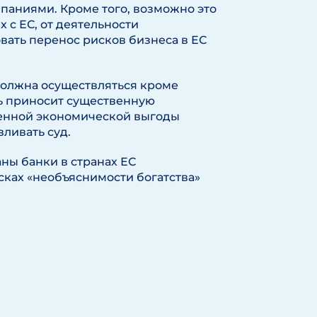
паниями. Кроме того, возможно это
 с ЕС, от деятельности
ать перенос рисков бизнеса в ЕС
должна осуществляться кроме
ть приносит существенную
венной экономической выгоды
вливать суд.
аны банки в странах ЕС
сках «необъяснимости богатства»