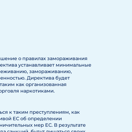
ашение о правилах замораживания
ректива устанавливает минимальные
слеживанию, замораживанию,
енностью. Директива будет
таким как организованная
торговля наркотиками.
ся к таким преступлениям, как
ивой ЕС об определении
ничительных мер ЕС. В результате
да санкций, будут лишаться своих