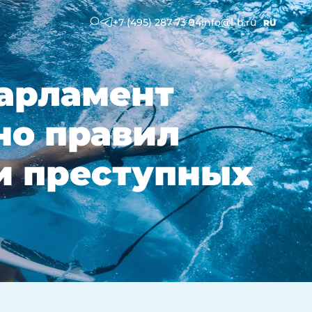
+7 (495) 287 73 94
info@l-b.ru
RU
парламент
но правил
и преступных