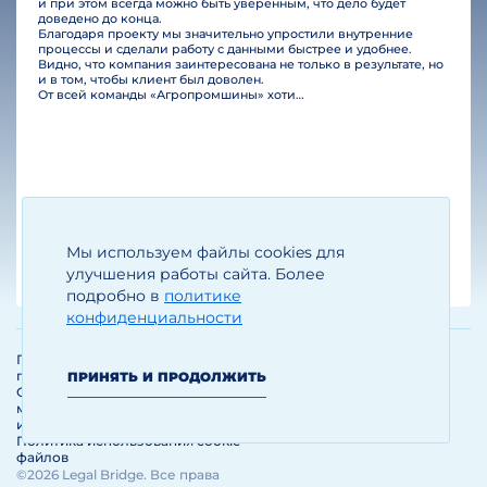
и при этом всегда можно быть уверенным, что дело будет
доведено до конца.
Благодаря проекту мы значительно упростили внутренние
процессы и сделали работу с данными быстрее и удобнее.
Видно, что компания заинтересована не только в результате, но
и в том, чтобы клиент был доволен.
От всей команды «Агропромшины» хотим поблагодарить специалистов Legal Bridge за отличную работу и человеческое отношение.…
Мы используем файлы cookies для
Егизарян И.А.
Генеральный директор
улучшения работы сайта. Более
подробно в
политике
конфиденциальности
Политика обработки и защиты
персональных данных
ПРИНЯТЬ И ПРОДОЛЖИТЬ
Соглашение об использовании
материалов и сервисов
интернет-сайта
Политика использования cookie-
файлов
©2026 Legal Bridge. Все права