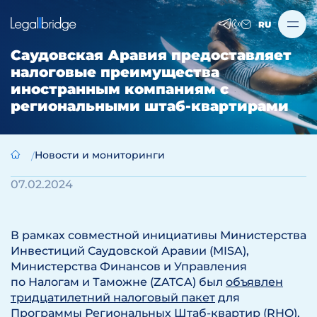
RU
Саудовская Аравия предоставляет
налоговые преимущества
иностранным компаниям с
региональными штаб-квартирами
Новости и мониторинги
07.02.2024
В рамках совместной инициативы Министерства
Инвестиций Саудовской Аравии (MISA),
Министерства Финансов и Управления
по Налогам и Таможне (ZATCA) был
объявлен
тридцатилетний налоговый пакет
для
Программы Региональных Штаб-квартир (RHQ),