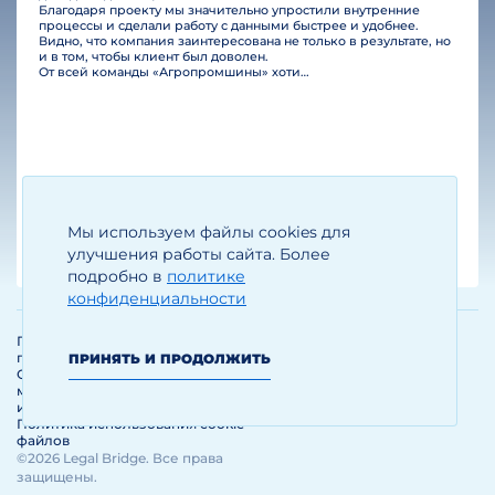
Благодаря проекту мы значительно упростили внутренние
процессы и сделали работу с данными быстрее и удобнее.
Видно, что компания заинтересована не только в результате, но
и в том, чтобы клиент был доволен.
От всей команды «Агропромшины» хотим поблагодарить специалистов Legal Bridge за отличную работу и человеческое отношение.…
Мы используем файлы cookies для
Егизарян И.А.
Генеральный директор
улучшения работы сайта. Более
подробно в
политике
конфиденциальности
Политика обработки и защиты
персональных данных
ПРИНЯТЬ И ПРОДОЛЖИТЬ
Соглашение об использовании
материалов и сервисов
интернет-сайта
Политика использования cookie-
файлов
©2026 Legal Bridge. Все права
защищены.