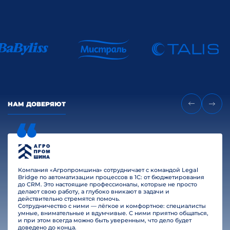
НАМ ДОВЕРЯЮТ
Компания «Агропромшина» сотрудничает с командой Legal
Bridge по автоматизации процессов в 1С: от бюджетирования
до CRM. Это настоящие профессионалы, которые не просто
делают свою работу, а глубоко вникают в задачи и
действительно стремятся помочь.
Сотрудничество с ними — лёгкое и комфортное: специалисты
умные, внимательные и вдумчивые. С ними приятно общаться,
и при этом всегда можно быть уверенным, что дело будет
доведено до конца.