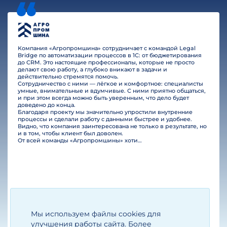
Компания «Агропромшина» сотрудничает с командой Legal
Bridge по автоматизации процессов в 1С: от бюджетирования
до CRM. Это настоящие профессионалы, которые не просто
делают свою работу, а глубоко вникают в задачи и
действительно стремятся помочь.
Сотрудничество с ними — лёгкое и комфортное: специалисты
умные, внимательные и вдумчивые. С ними приятно общаться,
и при этом всегда можно быть уверенным, что дело будет
доведено до конца.
Благодаря проекту мы значительно упростили внутренние
процессы и сделали работу с данными быстрее и удобнее.
Видно, что компания заинтересована не только в результате, но
и в том, чтобы клиент был доволен.
От всей команды «Агропромшины» хотим поблагодарить специалистов Legal Bridge за отличную работу и человеческое отношение.…
Мы используем файлы cookies для
Егизарян И.А.
Генеральный директор
улучшения работы сайта. Более