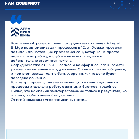
НАМ ДОВЕРЯЮТ
Компания «Агропромшина» сотрудничает с командой Legal
Bridge по автоматизации процессов в 1С: от бюджетирования
до CRM. Это настоящие профессионалы, которые не просто
делают свою работу, а глубоко вникают в задачи и
действительно стремятся помочь.
Сотрудничество с ними — лёгкое и комфортное: специалисты
умные, внимательные и вдумчивые. С ними приятно общаться,
и при этом всегда можно быть уверенным, что дело будет
доведено до конца.
Благодаря проекту мы значительно упростили внутренние
процессы и сделали работу с данными быстрее и удобнее.
Видно, что компания заинтересована не только в результате, но
и в том, чтобы клиент был доволен.
От всей команды «Агропромшины» хотим поблагодарить специалистов Legal Bridge за отличную работу и человеческое отношение.…