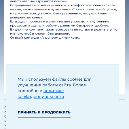
действительно стремятся помочь.
Сотрудничество с ними — лёгкое и комфортное: специалисты
умные, внимательные и вдумчивые. С ними приятно общаться,
и при этом всегда можно быть уверенным, что дело будет
доведено до конца.
Благодаря проекту мы значительно упростили внутренние
процессы и сделали работу с данными быстрее и удобнее.
Видно, что компания заинтересована не только в результате, но
и в том, чтобы клиент был доволен.
От всей команды «Агропромшины» хотим поблагодарить специалистов Legal Bridge за отличную работу и человеческое отношение.…
Мы используем файлы cookies для
Егизарян И.А.
Генеральный директор
улучшения работы сайта. Более
подробно в
политике
конфиденциальности
Политика обработки и защиты
персональных данных
ПРИНЯТЬ И ПРОДОЛЖИТЬ
Соглашение об использовании
материалов и сервисов
интернет-сайта