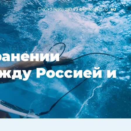
+7 (495) 287 73 94
info@l-b.ru
RU
ранении
жду Россией и