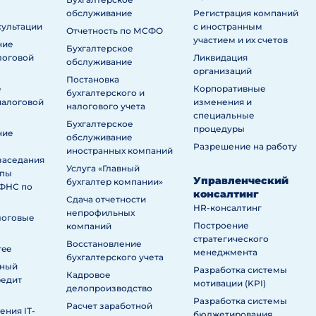
обслуживание
Регистрация компаний
сультации
с иностранным
Отчетность по МСФО
участием и их счетов
ние
Бухгалтерское
логовой
Ликвидация
обслуживание
организаций
Постановка
е
Корпоративные
бухгалтерского и
налоговой
изменения и
налогового учета
специальные
Бухгалтерское
процедуры
ние
обслуживание
Разрешение на работу
иностранных компаний
заседания
Услуга «Главный
ппы
Управленческий
бухгалтер компании»
ИФНС по
консалтинг
Сдача отчетности
HR-консалтинг
непрофильных
логовые
Построение
компаний
стратегического
Восстановление
ree
менеджмента
бухгалтерского учета
нный
Разработка системы
Кадровое
редит
мотивации (KPI)
делопроизводство
Разработка системы
Расчет заработной
ния IT-
бюджетирования