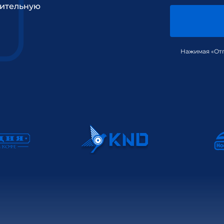
рительную
Нажимая «Отп