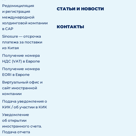
Редомициляция
СТАТЬИ И НОВОСТИ
и регистрация
международной
холдинговой компании
КОНТАКТЫ
в САР
Sinosure — отсрочка
платежа за поставки
из Китая
Получение номера
НДС (VAT) в Европе
Получение номера
EORI в Европе
Виртуальный офис и
сайт иностранной
компании
Подача уведомления о
КИК / об участии в КИК
Уведомление
об открытии
иностранного счета.
Подача отчета