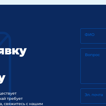
ФИО
явку
Вопрос
у
ществует
Эл. почта
ай требует
а, свяжитесь с нашим