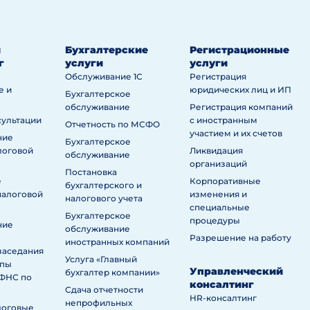
й
Бухгалтерские
Регистрационные
г
услуги
услуги
Обслуживание 1С
Регистрация
е и
юридических лиц и ИП
Бухгалтерское
обслуживание
Регистрация компаний
сультации
с иностранным
Отчетность по МСФО
участием и их счетов
ние
Бухгалтерское
логовой
Ликвидация
обслуживание
организаций
Постановка
е
Корпоративные
бухгалтерского и
налоговой
изменения и
налогового учета
специальные
Бухгалтерское
процедуры
ние
обслуживание
Разрешение на работу
иностранных компаний
заседания
Услуга «Главный
ппы
Управленческий
бухгалтер компании»
ИФНС по
консалтинг
Сдача отчетности
HR-консалтинг
непрофильных
логовые