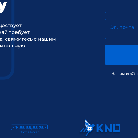
у
ществует
Эл. почта
ай требует
а, свяжитесь с нашим
рительную
Нажимая «Отп