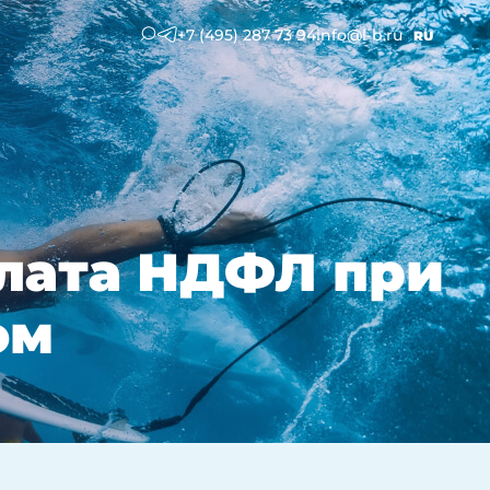
+7 (495) 287 73 94
info@l-b.ru
RU
плата НДФЛ при
ом