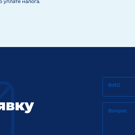
 уплате налога.
ФИО
явку
Вопрос