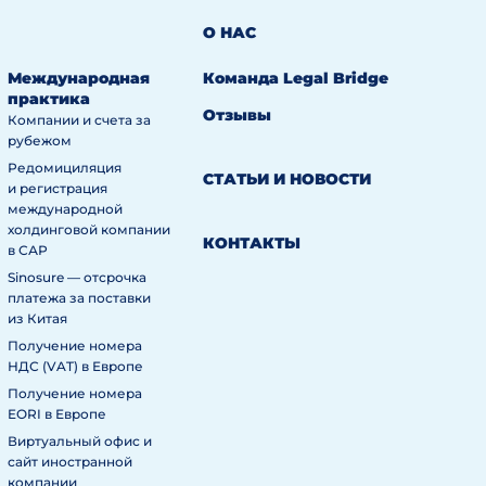
О НАС
Международная
Команда Legal Bridge
практика
Отзывы
Компании и счета за
рубежом
Редомициляция
СТАТЬИ И НОВОСТИ
и регистрация
международной
холдинговой компании
КОНТАКТЫ
в САР
Sinosure — отсрочка
платежа за поставки
из Китая
Получение номера
НДС (VAT) в Европе
Получение номера
EORI в Европе
Виртуальный офис и
сайт иностранной
компании