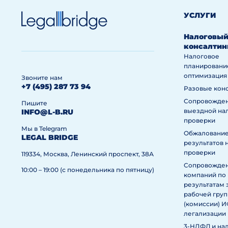
УСЛУГИ
Налоговы
консалтин
Налоговое
планировани
оптимизация
Звоните нам
+7 (495) 287 73 94
Разовые кон
Сопровожде
Пишите
выездной на
INFO@L-B.RU
проверки
Мы в Telegram
Обжаловани
LEGAL BRIDGE
результатов 
проверки
119334, Москва, Ленинский проспект, 38А
Сопровожде
10:00 – 19:00 (с понедельника по пятницу)
компаний по
результатам 
рабочей гру
(комиссии) 
легализации
3-НДФЛ и на