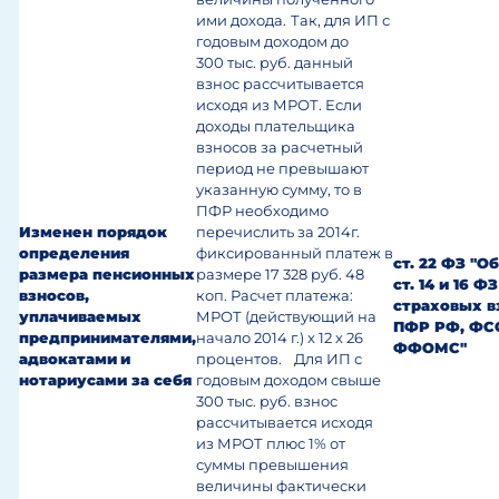
ими дохода.
Так, для ИП с
годовым доходом до
300 тыс. руб. данный
взнос рассчитывается
исходя из МРОТ. Если
доходы плательщика
взносов за расчетный
период не превышают
указанную сумму, то в
ПФР необходимо
Изменен порядок
перечислить за 2014г.
определения
фиксированный платеж в
ст. 22 ФЗ "О
размера пенсионных
размере 17 328 руб. 48
ст. 14 и 16 ФЗ
взносов,
коп. Расчет платежа:
страховых в
уплачиваемых
МРОТ (действующий на
ПФР РФ, ФС
предпринимателями,
начало 2014 г.) x 12 x 26
ФФОМС"
адвокатами
и
процентов.
Для ИП с
нотариусами за себя
годовым доходом свыше
300 тыс. руб. взнос
рассчитывается исходя
из МРОТ плюс 1% от
суммы превышения
величины фактически