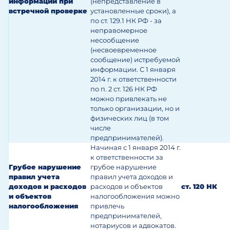
информации при
(непредставление в
встречной проверке
установленные сроки), а
по ст. 129.1 НК РФ - за
неправомерное
несообщение
(несвоевременное
сообщение) истребуемой
информации. С 1 января
2014 г. к ответственности
по п. 2 ст. 126 НК РФ
можно привлекать не
только организации, но и
физических лиц (в том
числе
предпринимателей).
Начиная с 1 января 2014 г.
к ответственности за
Грубое нарушение
грубое нарушение
правил учета
правил учета доходов и
доходов и расходов
расходов и объектов
ст. 120 НК
и объектов
налогообложения можно
налогообложения
привлечь
предпринимателей,
нотариусов и адвокатов.