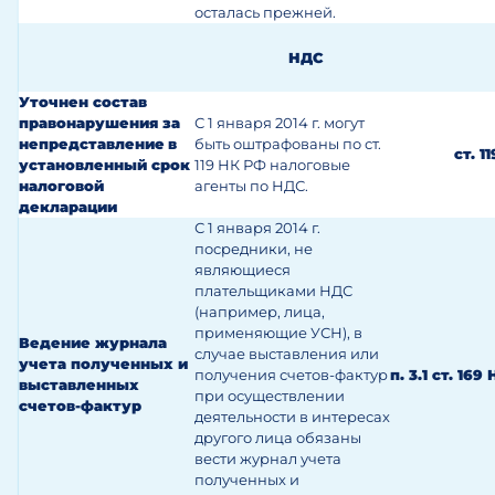
осталась прежней.
НДС
Уточнен состав
правонарушения за
С 1 января 2014 г. могут
непредставление
в
быть оштрафованы по ст.
ст. 1
установленный срок
119 НК РФ налоговые
налоговой
агенты по НДС.
декларации
С 1 января 2014 г.
посредники, не
являющиеся
плательщиками НДС
(например, лица,
применяющие УСН), в
Ведение журнала
случае выставления или
учета полученных и
получения счетов-фактур
п. 3.1 ст. 169
выставленных
при осуществлении
счетов-фактур
деятельности в интересах
другого лица обязаны
вести журнал учета
полученных и