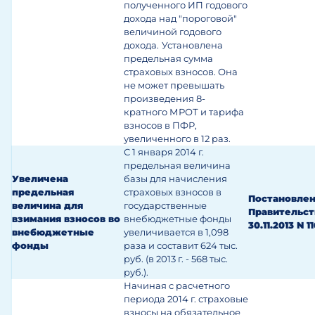
полученного ИП годового
дохода над "пороговой"
величиной годового
дохода.
Установлена
предельная сумма
страховых взносов. Она
не может превышать
произведения 8-
кратного МРОТ и тарифа
взносов в ПФР,
увеличенного в 12 раз.
С 1 января 2014 г.
предельная величина
Увеличена
базы для начисления
предельная
страховых взносов в
Постановле
величина для
государственные
Правительст
взимания взносов во
внебюджетные фонды
30.11.2013 N 1
внебюджетные
увеличивается в 1,098
фонды
раза и составит 624 тыс.
руб. (в 2013 г. - 568 тыс.
руб.).
Начиная с расчетного
периода 2014 г. страховые
взносы на обязательное