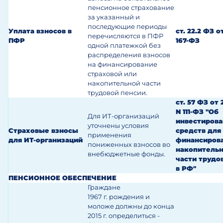
пенсионное страхование
за указанный и
последующие периоды
Уплата взносов в
ст. 22.2 ФЗ от
перечисляются в ПФР
ПФР
167-ФЗ
одной платежкой без
распределения взносов
на финансирование
страховой или
накопительной части
трудовой пенсии.
ст. 57 ФЗ от 2
N 111-ФЗ "Об
Для ИТ-организаций
инвестиров
уточнены условия
Страховые взносы
средств для
применения
для ИТ-организаций
финансиров
пониженных взносов во
накопитель
внебюджетные фонды.
части трудо
в РФ"
ПЕНСИОННОЕ ОБЕСПЕЧЕНИЕ
Граждане
1967 г. рождения и
моложе должны до конца
2015 г. определиться -