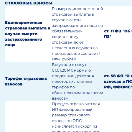
СТРАХОВЫЕ ВЗНОСЫ
Размер единовременной
страховой выплаты в
случае смерти
Единовременная
застрахованного лица по
страховая выплата в
обязательному
ст. 11 ФЗ "О
случае смерти
социальному
ПЗ"
застрахованного
страхованию от
лица
несчастных случаев на
производстве составит 1
млн. рублей.
Вступили в силу с
01.01.2014г. нормы о
продлении действия
ст. 58 ФЗ "О
Тарифы страховых
некоторых льготных
взносах в П
взносов
тарифов по
РФ, ФФОМС
обязательным страховым
взносам.
Предусмотрено, что для
ИП фиксированный
размер страхового
взноса по ОПС
исчисляется исходя из
величины полученного