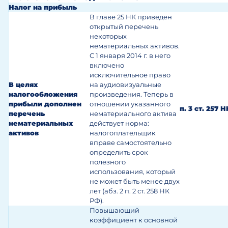
Налог на прибыль
В главе 25 НК приведен
открытый перечень
некоторых
нематериальных активов.
С 1 января 2014 г. в него
включено
исключительное право
В целях
на аудиовизуальные
налогообложения
произведения. Теперь в
прибыли дополнен
отношении указанного
п. 3 ст. 257 Н
перечень
нематериального актива
нематериальных
действует норма:
активов
налогоплательщик
вправе самостоятельно
определить срок
полезного
использования, который
не может быть менее двух
лет (абз. 2 п. 2 ст. 258 НК
РФ).
Повышающий
коэффициент к основной