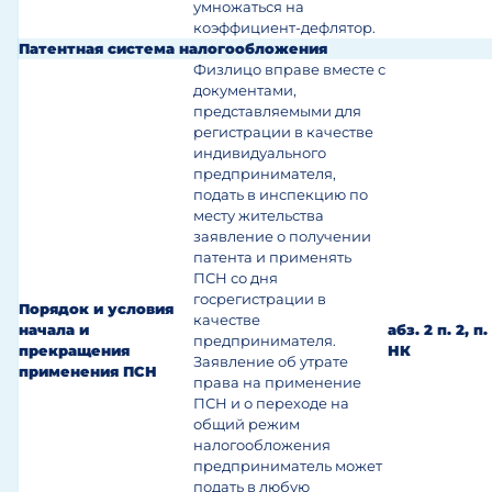
умножаться на
коэффициент-дефлятор.
Патентная система налогообложения
Физлицо вправе вместе с
документами,
представляемыми для
регистрации в качестве
индивидуального
предпринимателя,
подать в инспекцию по
месту жительства
заявление о получении
патента и применять
ПСН со дня
госрегистрации в
Порядок и условия
качестве
начала и
абз. 2 п. 2, п
предпринимателя.
прекращения
НК
Заявление об утрате
применения ПСН
права на применение
ПСН и о переходе на
общий режим
налогообложения
предприниматель может
подать в любую