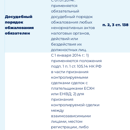
С 01.01.2014г.
применяется
обязательный
Досудебный
досудебный порядок
порядок
обжалования любых
п. 2, 3 ст. 13
обжалования
ненормативных актов
обязателен
налоговых органов,
действий или
бездействия их
должностных лиц.
С 1 января 2014 г.:
1)
применяются положения
подп. 1 п. 1 ст. 105.14 НК РФ
в части признания
контролируемыми
сделками сделок с
плательщиками ЕСХН
или ЕНВД;
2) для
признания
контролируемой сделки
между
взаимозависимыми
лицами, местом
регистрации, либо