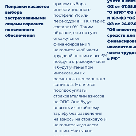
учете в сис
правом выбора
Поправки касаются
ФЗ от 07.05.9
инвестиционного
выбора
"О НПФ"
ФЗ о
портфеля УК или
застрахованными
N 167-ФЗ "Об
переходом в НПФ, тариф
лицами варианта
ФЗ от 24.07.0
составит 0%. Таким
пенсионного
"Об инвести
образом, они по сути
обеспечения
средств для
откажутся от
финансиров
финансирования
накопитель
накопительной части
части трудо
трудовой пенсии и все 6%
в РФ"
пойдут в страховую часть
и будут учтены при
индексации их
расчетного пенсионного
капитала.
Меняется
порядок уплаты
страхователями взносов
на ОПС. Они будут
вносить их по общему
тарифу без разделения
на взносы на страховую и
накопительную части
пенсии. Учитывать