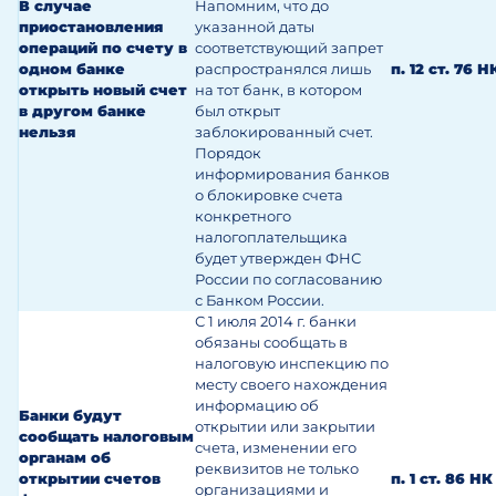
В случае
Напомним, что до
приостановления
указанной даты
операций по счету в
соответствующий запрет
одном банке
распространялся лишь
п. 12 ст. 76 
открыть новый счет
на тот банк, в котором
в другом банке
был открыт
нельзя
заблокированный счет.
Порядок
информирования банков
о блокировке счета
конкретного
налогоплательщика
будет утвержден ФНС
России по согласованию
с Банком России.
С 1 июля 2014 г. банки
обязаны сообщать в
налоговую инспекцию по
месту своего нахождения
информацию об
Банки будут
открытии или закрытии
сообщать налоговым
счета, изменении его
органам об
реквизитов не только
открытии счетов
п. 1 ст. 86 НК
организациями и