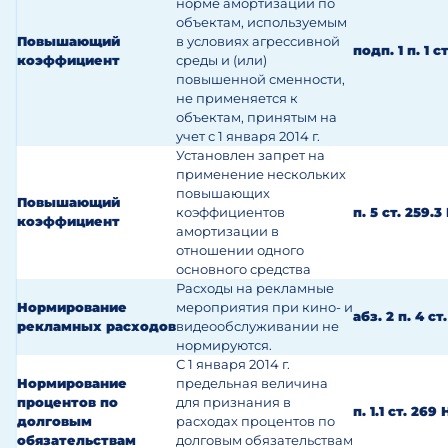
норме амортизации по
объектам, используемым
Повышающий
в условиях агрессивной
подп. 1 п. 1 с
коэффициент
среды и (или)
повышенной сменности,
не применяется к
объектам, принятым на
учет с 1 января 2014 г.
Установлен запрет на
применение нескольких
повышающих
Повышающий
коэффициентов
п. 5 ст. 259.3
коэффициент
амортизации в
отношении одного
основного средства
Расходы на рекламные
Нормирование
мероприятия при кино- и
абз. 2 п. 4 ст
рекламных расходов
видеообслуживании не
нормируются.
С 1 января 2014 г.
Нормирование
предельная величина
процентов по
для признания в
п. 1.1 ст. 269
долговым
расходах процентов по
обязательствам
долговым обязательствам