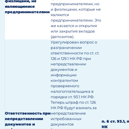
физлицами, не
предпринимателями, но
являющимися
и физлицами, которые не
предпринимателями
являются
предпринимателями. Это
же касается и открытия
или закрытия вкладов
(депозитов).
Урегулирован вопрос о
разграничении
ответственности по ст. ст.
126 и 129.1 НК РФ при
непредставлении
документов и
информации
контрагентом
проверяемого
налогоплательщика в
порядке ст. 93.1 НК РФ.
Теперь штраф по ст. 126
НК РФ будут взимать за
Ответственность
при
непредставление
непредставлении
истребованных
п. 6 ст. 93.1, 
документов и
документов
НК