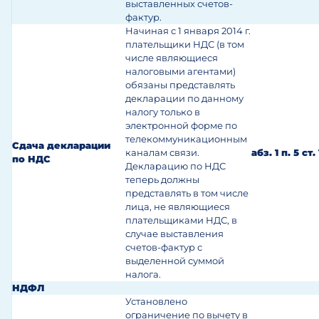
выставленных счетов-
фактур.
Начиная с 1 января 2014 г.
плательщики НДС (в том
числе являющиеся
налоговыми агентами)
обязаны представлять
декларации по данному
налогу только в
электронной форме по
телекоммуникационным
Сдача декларации
каналам связи.
абз. 1 п. 5 ст
по НДС
Декларацию по НДС
теперь должны
представлять в том числе
лица, не являющиеся
плательщиками НДС, в
случае выставления
счетов-фактур с
выделенной суммой
налога.
НДФЛ
Установлено
ограничение по вычету в