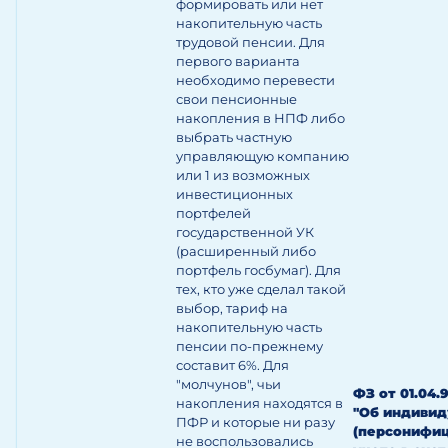
формировать или нет
накопительную часть
трудовой пенсии. Для
первого варианта
необходимо перевести
свои пенсионные
накопления в НПФ либо
выбрать частную
управляющую компанию
или 1 из возможных
инвестиционных
портфелей
государственной УК
(расширенный либо
портфель госбумаг). Для
тех, кто уже сделал такой
выбор, тариф на
накопительную часть
пенсии по-прежнему
составит 6%. Для
"молчунов", чьи
ФЗ от 01.04.9
накопления находятся в
"Об индиви
ПФР и которые ни разу
(персонифи
не воспользовались