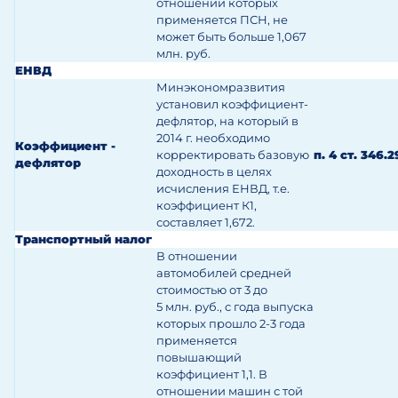
отношении которых
применяется ПСН, не
может быть больше 1,067
млн. руб.
ЕНВД
Минэкономразвития
установил коэффициент-
дефлятор, на который в
2014 г. необходимо
Коэффициент -
корректировать базовую
п. 4 ст. 346.
дефлятор
доходность в целях
исчисления ЕНВД, т.е.
коэффициент К1,
составляет 1,672.
Транспортный налог
В отношении
автомобилей средней
стоимостью от 3 до
5 млн. руб., с года выпуска
которых прошло 2-3 года
применяется
повышающий
коэффициент 1,1. В
отношении машин с той