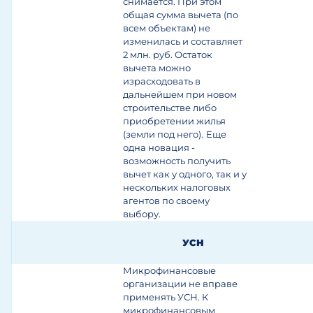
снимается. При этом
общая сумма вычета (по
всем объектам) не
изменилась и составляет
2 млн. руб. Остаток
вычета можно
израсходовать в
дальнейшем при новом
строительстве либо
приобретении жилья
(земли под него).
Еще
одна новация -
возможность получить
вычет как у одного, так и у
нескольких налоговых
агентов по своему
выбору.
УСН
Микрофинансовые
организации не вправе
применять УСН. К
микрофинансовым