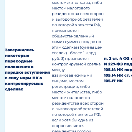
местом жительства, либо
местом налогового
резидентства всех сторон
и выгодоприобретателей
по которой является РФ,
применяется
общеустановленный
лимит суммы доходов по
этим сделкам (суммы цен
Завершились
сделок) - более 1 млрд.
некоторые
руб.
3) признается
п. 2 ст. 4 ФЗ 
переходные
контролируемой сделка
N 227-ФЗ
подп
положения о
между
105.14 НК
под
порядке
вступления
взаимозависимыми
105.14 НК
ст. 
в силу норм НК
о
лицами, местом
105.17 НК
контролируемых
регистрации, либо
сделках
местом жительства, либо
местом налогового
резидентства всех сторон
и выгодоприобретателей
по которой является РФ,
если хотя бы одна из
сторон является
резидентом особой