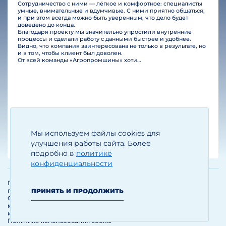
Сотрудничество с ними — лёгкое и комфортное: специалисты
умные, внимательные и вдумчивые. С ними приятно общаться,
и при этом всегда можно быть уверенным, что дело будет
доведено до конца.
Благодаря проекту мы значительно упростили внутренние
процессы и сделали работу с данными быстрее и удобнее.
Видно, что компания заинтересована не только в результате, но
и в том, чтобы клиент был доволен.
От всей команды «Агропромшины» хотим поблагодарить специалистов Legal Bridge за отличную работу и человеческое отношение.…
Мы используем файлы cookies для
Егизарян И.А.
Генеральный директор
улучшения работы сайта. Более
подробно в
политике
конфиденциальности
Политика обработки и защиты
персональных данных
ПРИНЯТЬ И ПРОДОЛЖИТЬ
Соглашение об использовании
материалов и сервисов
интернет-сайта
Политика использования cookie-