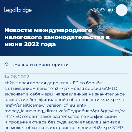
RU
Новости международного
налогового законодательства в
июне 2022 года
Новости и мониторинги
14.06.2022
<h2> Новая версия директивы ЕС по борьбе
с отмыванием денег</h2> <p> Новая версия 6AMLD
включает в себя меры, направленные на значительное
раскрытие бенефициарной собственности.</p> <p> <a
href="/analitica/new_version_of_eu_anti-
money_laundering_directive">Подробнее&gt;&gt;</a></p>
<h2> ЕС готовит законодательство по конфискации
и продаже активов без суда, если владелец активов
не может объяснить их происхождение</h2> <p> STEP