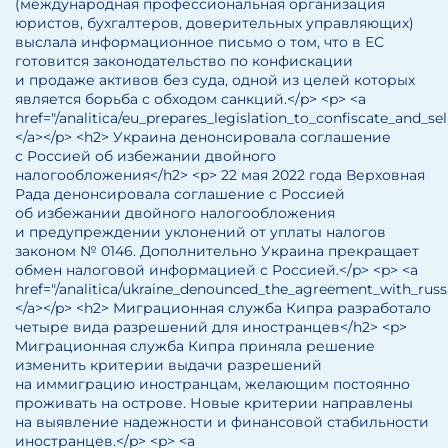
(международная профессиональная организация
юристов, бухгалтеров, доверительных управляющих)
выслала информационное письмо о том, что в ЕС
готовится законодательство по конфискации
и продаже активов без суда, одной из целей которых
является борьба с обходом санкций.</p> <p> <a
href="/analitica/eu_prepares_legislation_to_confiscate_and_s
</a></p> <h2> Украина денонсировала соглашение
с Россией об избежании двойного
налогообложения</h2> <p> 22 мая 2022 года Верховная
Рада денонсировала соглашение с Россией
об избежании двойного налогообложения
и предупреждении уклонений от уплаты налогов
законом № 0146. Дополнительно Украина прекращает
обмен налоговой информацией с Россией.</p> <p> <a
href="/analitica/ukraine_denounced_the_agreement_with_rus
</a></p> <h2> Миграционная служба Кипра разработало
четыре вида разрешений для иностранцев</h2> <p>
Миграционная служба Кипра приняла решение
изменить критерии выдачи разрешений
на иммиграцию иностранцам, желающим постоянно
проживать на острове. Новые критерии направлены
на выявление надежности и финансовой стабильности
иностранцев.</p> <p> <a