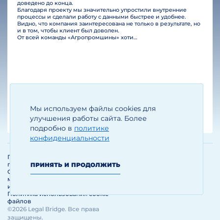
доведено до конца.
Благодаря проекту мы значительно упростили внутренние
процессы и сделали работу с данными быстрее и удобнее.
Видно, что компания заинтересована не только в результате, но
и в том, чтобы клиент был доволен.
От всей команды «Агропромшины» хотим поблагодарить специалистов Legal Bridge за отличную работу и человеческое отношение.…
Мы используем файлы cookies для
Егизарян И.А.
Генеральный директор
улучшения работы сайта. Более
подробно в
политике
конфиденциальности
Политика обработки и защиты
персональных данных
ПРИНЯТЬ И ПРОДОЛЖИТЬ
Соглашение об использовании
материалов и сервисов
интернет-сайта
Политика использования cookie-
файлов
©2026 Legal Bridge. Все права
защищены.