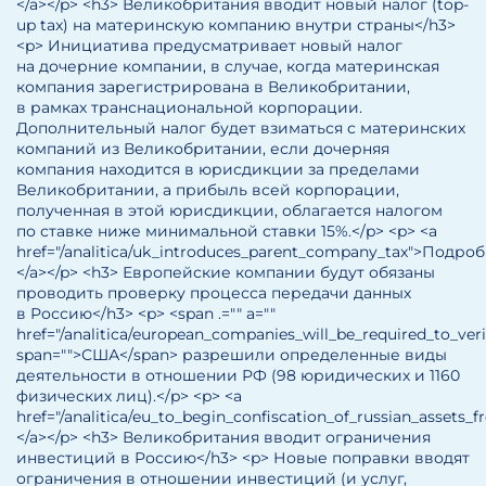
</a></p> <h3> Великобритания вводит новый налог (top-
up tax) на материнскую компанию внутри страны</h3>
<p> Инициатива предусматривает новый налог
на дочерние компании, в случае, когда материнская
компания зарегистрирована в Великобритании,
в рамках транснациональной корпорации.
Дополнительный налог будет взиматься с материнских
компаний из Великобритании, если дочерняя
компания находится в юрисдикции за пределами
Великобритании, а прибыль всей корпорации,
полученная в этой юрисдикции, облагается налогом
по ставке ниже минимальной ставки 15%.</p> <p> <a
href="/analitica/uk_introduces_parent_company_tax">Подроб
</a></p> <h3> Европейские компании будут обязаны
проводить проверку процесса передачи данных
в Россию</h3> <p> <span .="" a=""
href="/analitica/european_companies_will_be_required_to_veri
span="">США</span> разрешили определенные виды
деятельности в отношении РФ (98 юридических и 1160
физических лиц).</p> <p> <a
href="/analitica/eu_to_begin_confiscation_of_russian_asset
</a></p> <h3> Великобритания вводит ограничения
инвестиций в Россию</h3> <p> Новые поправки вводят
ограничения в отношении инвестиций (и услуг,