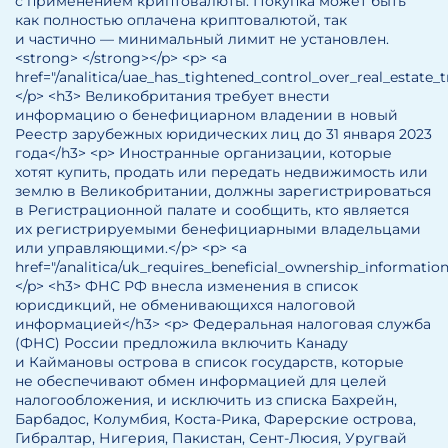
с применением криптовалюты. Покупка может быть
как полностью оплачена криптовалютой, так
и частично — минимальный лимит не установлен.
<strong> </strong></p> <p> <a
href="/analitica/uae_has_tightened_control_over_real_estat
</p> <h3> Великобритания требует внести
информацию о бенефициарном владении в новый
Реестр зарубежных юридических лиц до 31 января 2023
года</h3> <p> Иностранные организации, которые
хотят купить, продать или передать недвижимость или
землю в Великобритании, должны зарегистрироваться
в Регистрационной палате и сообщить, кто является
их регистрируемыми бенефициарными владельцами
или управляющими.</p> <p> <a
href="/analitica/uk_requires_beneficial_ownership_informat
</p> <h3> ФНС РФ внесла изменения в список
юрисдикций, не обменивающихся налоговой
информацией</h3> <p> Федеральная налоговая служба
(ФНС) России предложила включить Канаду
и Каймановы острова в список государств, которые
не обеспечивают обмен информацией для целей
налогообложения, и исключить из списка Бахрейн,
Барбадос, Колумбия, Коста-Рика, Фарерские острова,
Гибралтар, Нигерия, Пакистан, Сент-Люсия, Уругвай