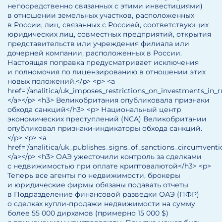
непосредственно связанных с этими инвестициями)
в отношении земельных участков, расположенных
в России, лиц, связанных с Россией, соответствующих
юридических лиц, совместных предприятий, открытия
представительств или учреждения филиала или
дочерней компании, расположенных в России.
Настоящая поправка предусматривает исключения
и полномочия по лицензированию в отношении этих
новых положений.</p> <p> <a
href="/analitica/uk_imposes_restrictions_on_investments_in
</a></p> <h3> Великобритания опубликовала признаки
обхода санкций</h3> <p> Национальный центр
экономических преступлений (NCA) Великобритании
опубликовал признаки-индикаторы обхода санкций.
</p> <p> <a
href="/analitica/uk_publishes_signs_of_sanctions_circumven
</a></p> <h3> ОАЭ ужесточили контроль за сделками
с недвижимостью при оплате криптовалютой</h3> <p>
Теперь все агенты по недвижимости, брокеры
и юридические фирмы обязаны подавать отчеты
в Подразделение финансовой разведки ОАЭ (ПФР)
о сделках купли-продажи недвижимости на сумму
более 55 000 дирхамов (примерно 15 000 $)