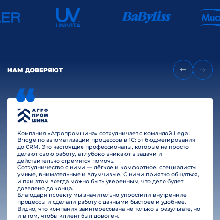
НАМ ДОВЕРЯЮТ
Компания «Агропромшина» сотрудничает с командой Legal
Bridge по автоматизации процессов в 1С: от бюджетирования
до CRM. Это настоящие профессионалы, которые не просто
делают свою работу, а глубоко вникают в задачи и
действительно стремятся помочь.
Сотрудничество с ними — лёгкое и комфортное: специалисты
умные, внимательные и вдумчивые. С ними приятно общаться,
и при этом всегда можно быть уверенным, что дело будет
доведено до конца.
Благодаря проекту мы значительно упростили внутренние
процессы и сделали работу с данными быстрее и удобнее.
Видно, что компания заинтересована не только в результате, но
и в том, чтобы клиент был доволен.