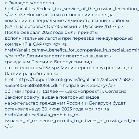
и Эквадор.</p> <p> <a
href="/analitica/federal_tax_service_of_the_russian_federa
</p> <h3> Новые льготы в отношении переезда
компаний в специальные административные районы
(САР) на островах Октябрьский и Русский</h3> <p>
После февраля 2022 года были приняты
дополнительные льготы при переезде международных
компаний в САР</p> <p> <a
href="/analitica/new_benefits_for_companies_in_special_adm
</p> <h3> Латвия запретит повторно выдавать
гражданам России и Белоруссии вид
на жительство</h3> <p> Министерство внутренних дел
Латвии разработало <a
href="https://tapportals.mk.gov.lv/legal_acts/25fd37c2-a82c-
43e5-9103-58b580fe6cd6">поправки к Закону</a>
об иммиграции (далее — «Законопроект»). Согласно
Законопроекту, выдача повторных видов
на жительство гражданам России и Беларуси будет
остановлена до 30 июня 2023 года.</p> <p> <a
href="/analitica/latvia_prohibits_re-
issuance_of_residence_permits_to_citizens_of_russia_and_be
</p>