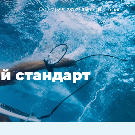
+7 (495) 287 73 94
info@l-b.ru
RU
й стандарт