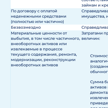
займам и кр
По договору с оплатой
Справедлива
неденежными средствами
имущества, 
(полностью или частично)
Безвозмездно
Справедлива
Материальные ценности от
Затратами п
выбытия, в том числе частичного,
величин:
внеоборотных активов или
извлекаемые в процессе
текущего содержания, ремонта,
Стоимос
модернизации, реконструкции
аналоги
внеоборотных активов
(создан
обычног
Сумма б
активов 
демонта
извлече
приведе