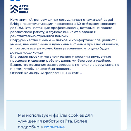
Компания «Агропромшина» сотрудничает с командой Legal
Bridge по автоматизации процессов в 1С: от бюджетирования
до CRM. Это настоящие профессионалы, которые не просто
делают свою работу, а глубоко вникают в задачи и
действительно стремятся помочь.
Сотрудничество с ними — лёгкое и комфортное: специалисты
умные, внимательные и вдумчивые. С ними приятно общаться,
и при этом всегда можно быть уверенным, что дело будет
доведено до конца.
Благодаря проекту мы значительно упростили внутренние
процессы и сделали работу с данными быстрее и удобнее.
Видно, что компания заинтересована не только в результате, но
и в том, чтобы клиент был доволен.
От всей команды «Агропромшины» хотим поблагодарить специалистов Legal Bridge за отличную работу и человеческое отношение.…
Мы используем файлы cookies для
Егизарян И.А.
Генеральный директор
улучшения работы сайта. Более
подробно в
политике