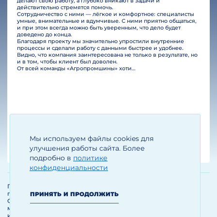
делают свою работу, а глубоко вникают в задачи и
действительно стремятся помочь.
Сотрудничество с ними — лёгкое и комфортное: специалисты
умные, внимательные и вдумчивые. С ними приятно общаться,
и при этом всегда можно быть уверенным, что дело будет
доведено до конца.
Благодаря проекту мы значительно упростили внутренние
процессы и сделали работу с данными быстрее и удобнее.
Видно, что компания заинтересована не только в результате, но
и в том, чтобы клиент был доволен.
От всей команды «Агропромшины» хотим поблагодарить специалистов Legal Bridge за отличную работу и человеческое отношение.…
Мы используем файлы cookies для
Егизарян И.А.
Генеральный директор
улучшения работы сайта. Более
подробно в
политике
конфиденциальности
Политика обработки и защиты
персональных данных
ПРИНЯТЬ И ПРОДОЛЖИТЬ
Соглашение об использовании
материалов и сервисов
интернет-сайта