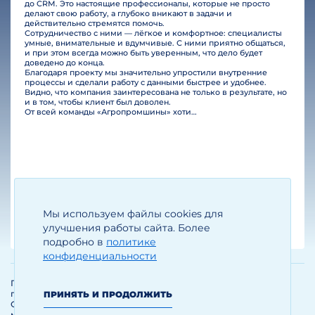
до CRM. Это настоящие профессионалы, которые не просто
делают свою работу, а глубоко вникают в задачи и
действительно стремятся помочь.
Сотрудничество с ними — лёгкое и комфортное: специалисты
умные, внимательные и вдумчивые. С ними приятно общаться,
и при этом всегда можно быть уверенным, что дело будет
доведено до конца.
Благодаря проекту мы значительно упростили внутренние
процессы и сделали работу с данными быстрее и удобнее.
Видно, что компания заинтересована не только в результате, но
и в том, чтобы клиент был доволен.
От всей команды «Агропромшины» хотим поблагодарить специалистов Legal Bridge за отличную работу и человеческое отношение.…
Мы используем файлы cookies для
Егизарян И.А.
Генеральный директор
улучшения работы сайта. Более
подробно в
политике
конфиденциальности
Политика обработки и защиты
персональных данных
ПРИНЯТЬ И ПРОДОЛЖИТЬ
Соглашение об использовании
материалов и сервисов