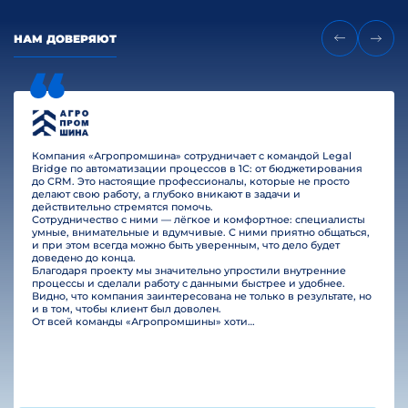
НАМ ДОВЕРЯЮТ
Компания «Агропромшина» сотрудничает с командой Legal
Bridge по автоматизации процессов в 1С: от бюджетирования
до CRM. Это настоящие профессионалы, которые не просто
делают свою работу, а глубоко вникают в задачи и
действительно стремятся помочь.
Сотрудничество с ними — лёгкое и комфортное: специалисты
умные, внимательные и вдумчивые. С ними приятно общаться,
и при этом всегда можно быть уверенным, что дело будет
доведено до конца.
Благодаря проекту мы значительно упростили внутренние
процессы и сделали работу с данными быстрее и удобнее.
Видно, что компания заинтересована не только в результате, но
и в том, чтобы клиент был доволен.
От всей команды «Агропромшины» хотим поблагодарить специалистов Legal Bridge за отличную работу и человеческое отношение.…