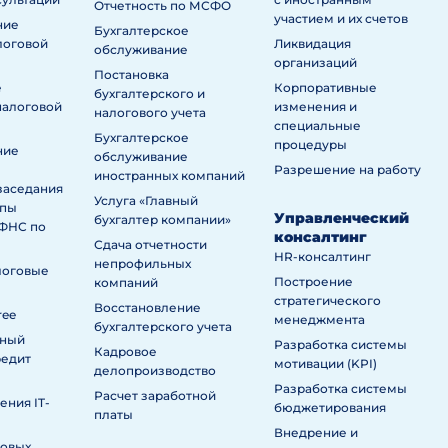
Отчетность по МСФО
участием и их счетов
ние
Бухгалтерское
логовой
Ликвидация
обслуживание
организаций
Постановка
е
Корпоративные
бухгалтерского и
налоговой
изменения и
налогового учета
специальные
Бухгалтерское
процедуры
ние
обслуживание
Разрешение на работу
иностранных компаний
заседания
Услуга «Главный
ппы
Управленческий
бухгалтер компании»
ИФНС по
консалтинг
Сдача отчетности
HR-консалтинг
непрофильных
логовые
Построение
компаний
стратегического
Восстановление
ree
менеджмента
бухгалтерского учета
нный
Разработка системы
Кадровое
редит
мотивации (KPI)
делопроизводство
Разработка системы
Расчет заработной
ния IT-
бюджетирования
платы
Внедрение и
говых