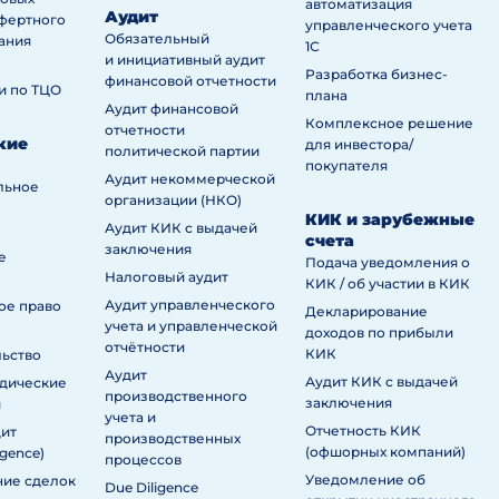
автоматизация
Аудит
сфертного
управленческого учета
Обязательный
ания
1С
и инициативный аудит
Разработка бизнес-
финансовой отчетности
и по ТЦО
плана
Аудит финансовой
Комплексное решение
отчетности
кие
для инвестора/
политической партии
покупателя
Аудит некоммерческой
льное
организации (НКО)
КИК и зарубежные
Аудит КИК с выдачей
счета
заключения
е
Подача уведомления о
Налоговый аудит
КИК / об участии в КИК
Аудит управленческого
ое право
Декларирование
учета и управленческой
доходов по прибыли
отчётности
КИК
льство
Аудит
Аудит КИК с выдачей
дические
производственного
заключения
и
учета и
Отчетность КИК
дит
производственных
(офшорных компаний)
igence)
процессов
Уведомление об
ие сделок
Due Diligence