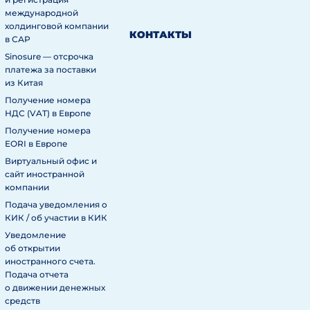
международной
холдинговой компании
КОНТАКТЫ
в САР
Sinosure — отсрочка
платежа за поставки
из Китая
Получение номера
НДС (VAT) в Европе
Получение номера
EORI в Европе
Виртуальный офис и
сайт иностранной
компании
Подача уведомления о
КИК / об участии в КИК
Уведомление
об открытии
иностранного счета.
Подача отчета
о движении денежных
средств