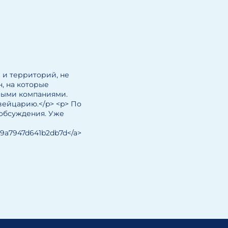
 и территорий, не
, на которые
нными компаниями.
вейцарию.</p> <p> По
 обсуждения. Уже
b59a7947d641b2db7d</a>