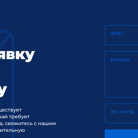
ФИО
явку
Вопрос
у
ществует
Эл. почта
ай требует
а, свяжитесь с нашим
рительную