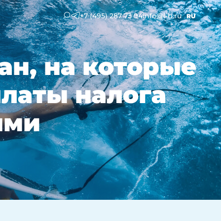
+7 (495) 287 73 94
info@l-b.ru
RU
ан, на которые
платы налога
ыми