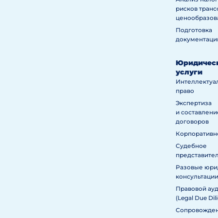
рисков тран
ценообразов
Подготовка
документаци
Юридичес
услуги
Интеллектуа
право
Экспертиза
и составлени
договоров
Корпоративн
Судебное
представите
Разовые юри
консультаци
Правовой ау
(Legal Due Dil
Сопровожден