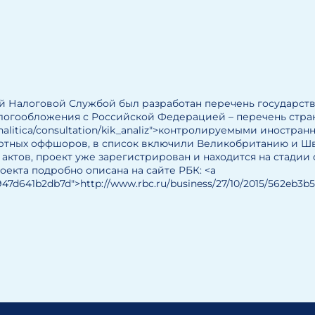
й Налоговой Службой был разработан перечень государств
огообложения с Российской Федерацией – перечень стран
nalitica/consultation/kik_analiz">контролируемыми иностра
дартных оффшоров, в список включили Великобританию и Ш
ктов, проект уже зарегистрирован и находится на стадии
роекта подробно описана на сайте РБК: <a
7947d641b2db7d">http://www.rbc.ru/business/27/10/2015/562eb3