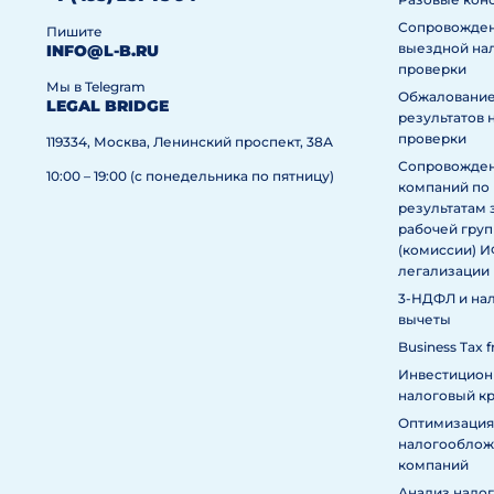
Сопровожде
Пишите
выездной на
INFO@L-B.RU
проверки
Мы в Telegram
Обжаловани
LEGAL BRIDGE
результатов 
проверки
119334, Москва, Ленинский проспект, 38А
Сопровожде
10:00 – 19:00 (с понедельника по пятницу)
компаний по
результатам 
рабочей гру
(комиссии) 
легализации
3-НДФЛ и на
вычеты
Business Tax f
Инвестицио
налоговый к
Оптимизация
налогообложе
компаний
Анализ нало