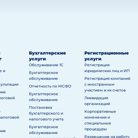
й
Бухгалтерские
Регистрационные
г
услуги
услуги
Обслуживание 1С
Регистрация
е и
юридических лиц и ИП
Бухгалтерское
обслуживание
Регистрация компаний
сультации
с иностранным
Отчетность по МСФО
участием и их счетов
ние
Бухгалтерское
логовой
Ликвидация
обслуживание
организаций
Постановка
е
Корпоративные
бухгалтерского и
налоговой
изменения и
налогового учета
специальные
Бухгалтерское
процедуры
ние
обслуживание
Разрешение на работу