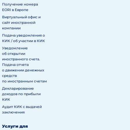
Получение номера
EORI в Европе
Виртуальный офис и
сайт иностранной
компании
Подача уведомления о
КИК / об участии в КИК
Уведомление
об открытии
иностранного счета.
Подача отчета
о движении денежных
средств
по иностранным счетам
Декларирование
доходов по прибыли
КИК
Аудит КИК с выдачей
заключения
Услуги для