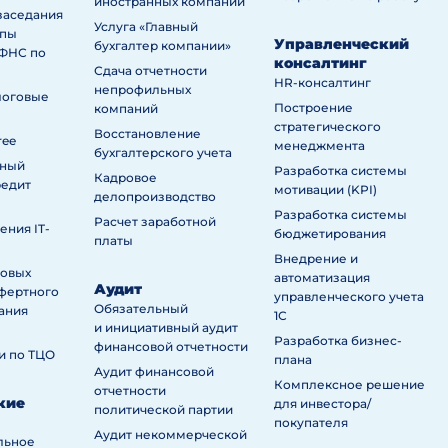
иностранных компаний
заседания
Услуга «Главный
ппы
Управленческий
бухгалтер компании»
ИФНС по
консалтинг
Сдача отчетности
HR-консалтинг
непрофильных
логовые
Построение
компаний
стратегического
Восстановление
ree
менеджмента
бухгалтерского учета
нный
Разработка системы
Кадровое
редит
мотивации (KPI)
делопроизводство
Разработка системы
Расчет заработной
ния IT-
бюджетирования
платы
Внедрение и
говых
автоматизация
Аудит
сфертного
управленческого учета
Обязательный
ания
1С
и инициативный аудит
Разработка бизнес-
финансовой отчетности
и по ТЦО
плана
Аудит финансовой
Комплексное решение
отчетности
кие
для инвестора/
политической партии
покупателя
Аудит некоммерческой
льное