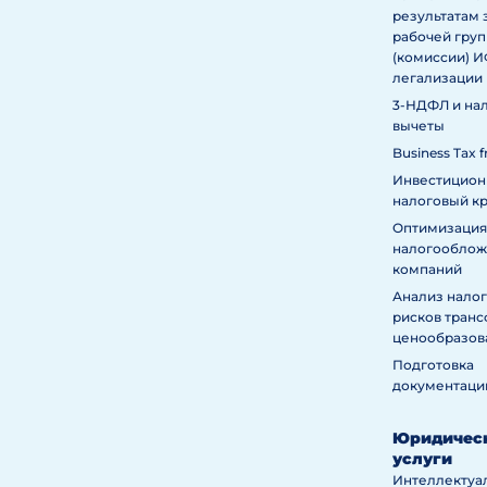
результатам 
рабочей гру
(комиссии) 
легализации
3-НДФЛ и на
вычеты
Business Tax f
Инвестицио
налоговый к
Оптимизация
налогообложе
компаний
Анализ нало
рисков тран
ценообразов
Подготовка
документаци
Юридичес
услуги
Интеллектуа