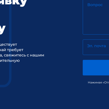
явку
Вопрос
у
ществует
Эл. почта
ай требует
а, свяжитесь с нашим
рительную
Нажимая «Отп