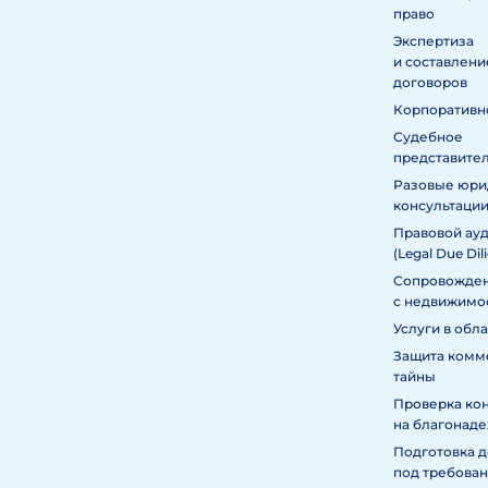
право
Экспертиза
и составлени
договоров
Корпоративн
Судебное
представите
Разовые юри
консультаци
Правовой ау
(Legal Due Dil
Сопровожден
с недвижимо
Услуги в обл
Защита комм
тайны
Проверка ко
на благонад
Подготовка 
под требован