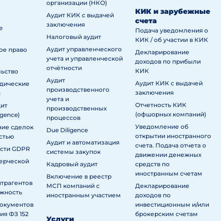
организации (НКО)
КИК и зарубежные
Аудит КИК с выдачей
счета
заключения
е
Подача уведомления о
Налоговый аудит
КИК / об участии в КИК
Аудит управленческого
ое право
Декларирование
учета и управленческой
доходов по прибыли
отчётности
КИК
льство
Аудит
Аудит КИК с выдачей
дические
производственного
заключения
и
учета и
Отчетность КИК
дит
производственных
(офшорных компаний)
igence)
процессов
Уведомление об
ие сделок
Due Diligence
открытии иностранного
стью
Аудит и автоматизация
счета. Подача отчета о
асти GDPR
системы закупок
движении денежных
ерческой
Кадровый аудит
средств по
иностранным счетам
Включение в реестр
нтрагентов
МСП компаний с
Декларирование
ежность
иностранным участием
доходов по
документов
инвестиционным и/или
ия ФЗ 152
брокерским счетам
Услуги