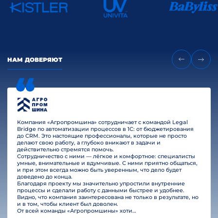
НАМ ДОВЕРЯЮТ
Компания «Агропромшина» сотрудничает с командой Legal
Bridge по автоматизации процессов в 1С: от бюджетирования
до CRM. Это настоящие профессионалы, которые не просто
делают свою работу, а глубоко вникают в задачи и
действительно стремятся помочь.
Сотрудничество с ними — лёгкое и комфортное: специалисты
умные, внимательные и вдумчивые. С ними приятно общаться,
и при этом всегда можно быть уверенным, что дело будет
доведено до конца.
Благодаря проекту мы значительно упростили внутренние
процессы и сделали работу с данными быстрее и удобнее.
Видно, что компания заинтересована не только в результате, но
и в том, чтобы клиент был доволен.
От всей команды «Агропромшины» хотим поблагодарить специалистов Legal Bridge за отличную работу и человеческое отношение.…