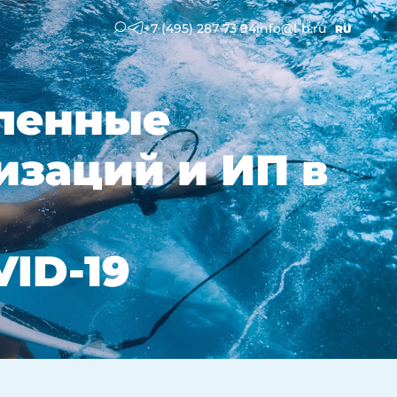
+7 (495) 287 73 94
info@l-b.ru
RU
вленные
изаций и ИП в
ID-19