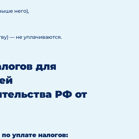
выше него),
ву) — не уплачиваются.
алогов для
ей
тельства РФ от
 по уплате налогов: