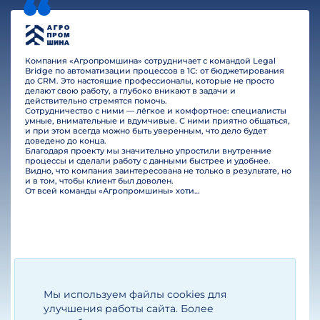
Компания «Агропромшина» сотрудничает с командой Legal
Bridge по автоматизации процессов в 1С: от бюджетирования
до CRM. Это настоящие профессионалы, которые не просто
делают свою работу, а глубоко вникают в задачи и
действительно стремятся помочь.
Сотрудничество с ними — лёгкое и комфортное: специалисты
умные, внимательные и вдумчивые. С ними приятно общаться,
и при этом всегда можно быть уверенным, что дело будет
доведено до конца.
Благодаря проекту мы значительно упростили внутренние
процессы и сделали работу с данными быстрее и удобнее.
Видно, что компания заинтересована не только в результате, но
и в том, чтобы клиент был доволен.
От всей команды «Агропромшины» хотим поблагодарить специалистов Legal Bridge за отличную работу и человеческое отношение.…
Мы используем файлы cookies для
Егизарян И.А.
Генеральный директор
улучшения работы сайта. Более