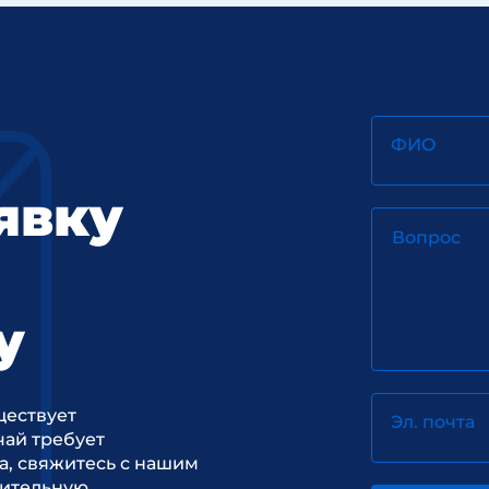
ФИО
явку
Вопрос
у
ществует
Эл. почта
ай требует
а, свяжитесь с нашим
рительную