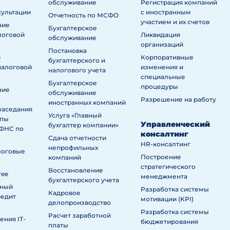
обслуживание
Регистрация компаний
сультации
с иностранным
Отчетность по МСФО
участием и их счетов
ние
Бухгалтерское
логовой
Ликвидация
обслуживание
организаций
Постановка
е
Корпоративные
бухгалтерского и
налоговой
изменения и
налогового учета
специальные
Бухгалтерское
процедуры
ние
обслуживание
Разрешение на работу
иностранных компаний
заседания
Услуга «Главный
ппы
Управленческий
бухгалтер компании»
ИФНС по
консалтинг
Сдача отчетности
HR-консалтинг
непрофильных
логовые
Построение
компаний
стратегического
Восстановление
ree
менеджмента
бухгалтерского учета
нный
Разработка системы
Кадровое
редит
мотивации (KPI)
делопроизводство
Разработка системы
Расчет заработной
ния IT-
бюджетирования
платы