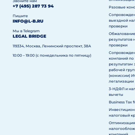
Звоните нам
+7 (495) 287 73 94
Разовые кон
Сопровожде
Пишите
выездной на
INFO@L-B.RU
проверки
Мы в Telegram
Обжаловани
LEGAL BRIDGE
результатов 
проверки
119334, Москва, Ленинский проспект, 38А
Сопровожде
10:00 – 19:00 (с понедельника по пятницу)
компаний по
результатам 
рабочей гру
(комиссии) 
легализации
3-НДФЛ и на
вычеты
Business Tax f
Инвестицио
налоговый к
Оптимизация
налогообложе
компаний