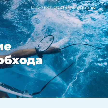
+7 (495) 287 73 94
info@l-b.ru
RU
ие
обхода