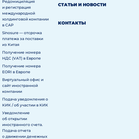
Редомициляция
СТАТЬИ И НОВОСТИ
и регистрация
международной
холдинговой компании
КОНТАКТЫ
в САР
Sinosure — отсрочка
платежа за поставки
из Китая
Получение номера
НДС (VAT) в Европе
Получение номера
EORI в Европе
Виртуальный офис и
сайт иностранной
компании
Подача уведомления о
КИК / об участии в КИК
Уведомление
об открытии
иностранного счета.
Подача отчета
о движении денежных